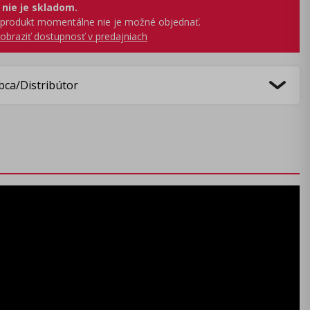
 nie je skladom.
produkt momentálne nie je možné objednať.
obraziť dostupnosť v predajniach
bca/Distribútor