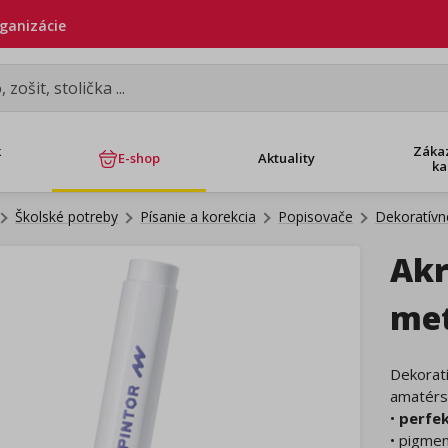
rganizácie
k
Záka
E-shop
Aktuality
ka
Školské potreby
Písanie a korekcia
Popisovače
Dekoratívn
Akr
met
Dekoratí
amatérs
•
perfek
• pigme