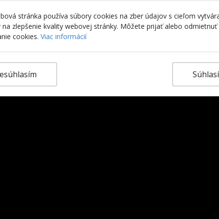
ová stránka používa súbory cookies na zber údajov s cieľom vytvár
ky na zlepšenie kvality webovej stránky. Môžete prijať alebo odmietnuť
nie cookies.
Viac informácií
esúhlasím
Súhlas