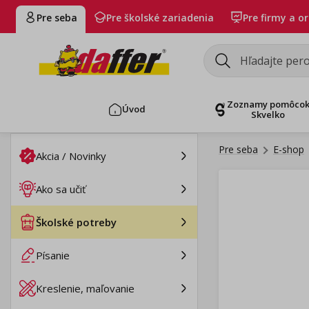
Pre seba
Pre školské zariadenia
Pre firmy a o
Zoznamy pomôco
Úvod
Skvelko
Pre seba
E-shop
Akcia / Novinky
Ako sa učiť
Školské potreby
Písanie
Kreslenie, maľovanie