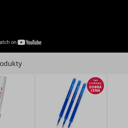
rodukty
len
v eshope
:
DOBRÁ
CENA