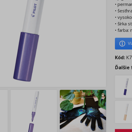
• perman
• šesťhr
• vysok
• šírka 
• farba: 
V
Kód:
K7
Ďalšie