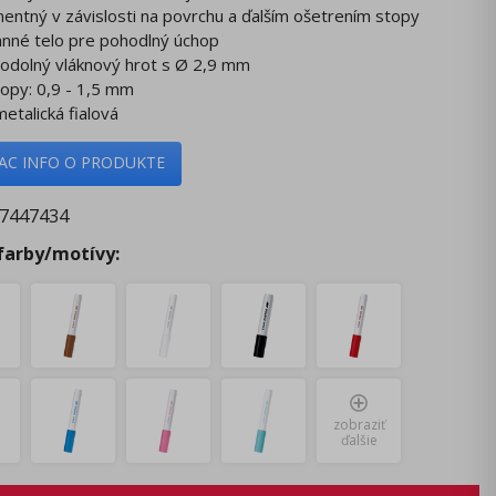
entný v závislosti na povrchu a ďalším ošetrením stopy
anné telo pre pohodlný úchop
oodolný vláknový hrot s Ø 2,9 mm
stopy: 0,9 - 1,5 mm
metalická fialová
IAC INFO O PRODUKTE
7447434
 farby/motívy:
zobraziť
ďalšie