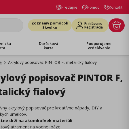
Predajne
Pomoc
Kontakt
Zoznamy pomôcok
Prihlásenie
Skvelko
Registrácia
znícka
Darčeková
Podporujeme
rta
karta
vzdelávanie
e
Akrylový popisovač PINTOR F, metalický fialový
ylový popisovač PINTOR F,
alický fialový
vny akrylový popisovač pre kreatívne nápady, DIY a
kych umelcov.
tne drží na akomkoľvek materiáli
ntový atrament na vodnej báze