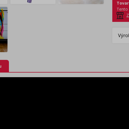
Tovar
Tento 
Z
Výro
u