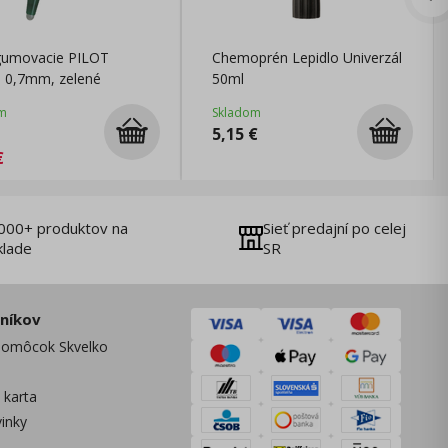
gumovacie PILOT
Chemoprén Lepidlo Univerzál
n 0,7mm, zelené
50ml
m
Skladom
5,15
€
€
000+ produktov na
Sieť predajní po celej
klade
SR
zníkov
omôcok Skvelko
 karta
vinky