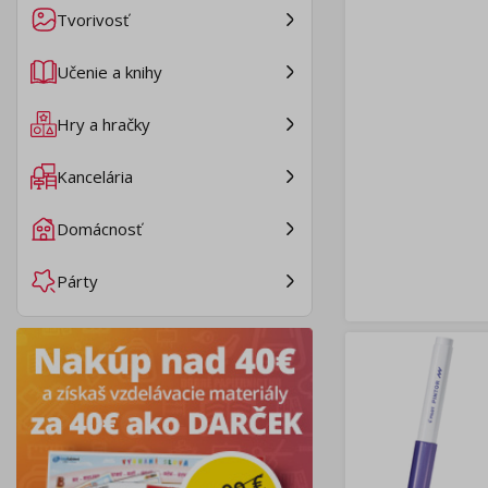
Tvorivosť
Učenie a knihy
Hry a hračky
Kancelária
Domácnosť
Párty