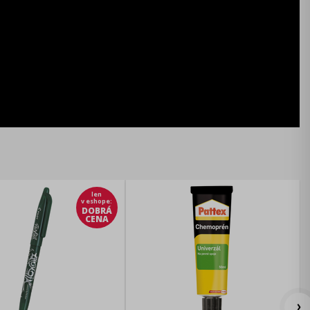
len
v eshope
:
DOBRÁ
CENA