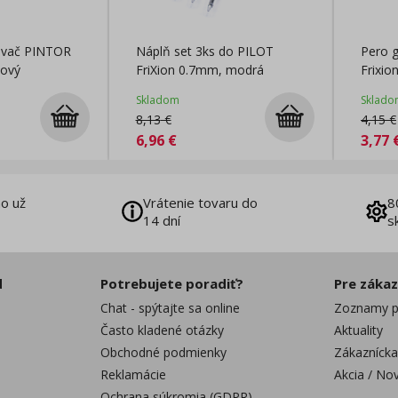
sovač PINTOR
Náplň set 3ks do PILOT
Pero 
žový
FriXion 0.7mm, modrá
Frixio
Skladom
Sklado
8,13
€
4,15
€
6,96
€
3,77
o už
Vrátenie tovaru do
8
14 dní
s
d
Potrebujete poradiť?
Pre záka
Chat - spýtajte sa online
Zoznamy p
Často kladené otázky
Aktuality
Obchodné podmienky
Zákaznícka
Reklamácie
Akcia / No
Ochrana súkromia (GDPR)