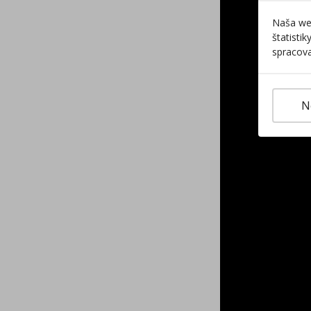
Naša web
štatisti
spracova
N