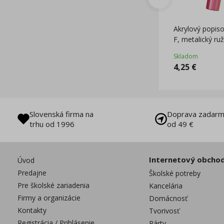
Akrylový popi
F, metalický ru
Skladom
4,25
€
Slovenská firma na
Doprava zadarm
trhu od 1996
od 49 €
Internetový obcho
Úvod
Predajne
Školské potreby
Pre školské zariadenia
Kancelária
Firmy a organizácie
Domácnosť
Kontakty
Tvorivosť
Registrácia / Prihlásenie
Párty