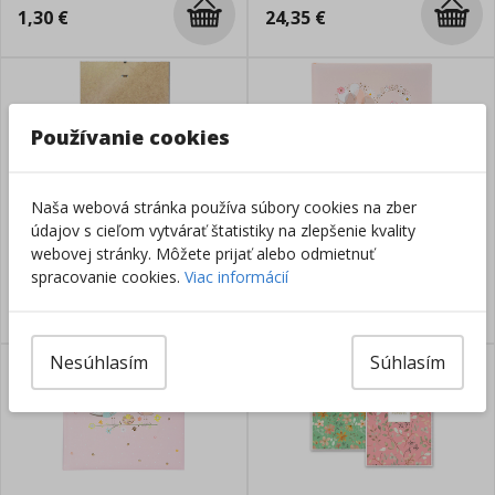
1,30
€
24,35
€
Používanie cookies
Naša webová stránka používa súbory cookies na zber
Fotorámik s klipmi a
Fotoalbum 30 x 31 cm, Srdce
údajov s cieľom vytvárať štatistiky na zlepšenie kvality
plexisklom 30x40cm
webovej stránky. Môžete prijať alebo odmietnuť
spracovanie cookies.
Viac informácií
Skladom
Skladom
6,40
€
36,80
€
Nesúhlasím
Súhlasím