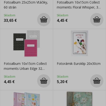
Fotoalbum 25x25cm Vtáčiky,
Fotoalbum 10x15cm Collect
60 strán
moments Floral Whisper, 32
fotiek
Skladom
Skladom
33,65
€
4,45
€
Fotoalbum 10x15cm Collect
Fotorámik Euroklip 20x30cm
moments Urban Edge 32
fotiek
Skladom
Skladom
4,45
€
5,20
€