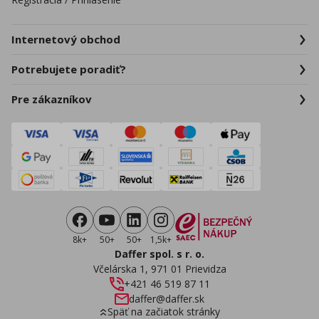
Internetový obchod
Potrebujete poradiť?
Pre zákazníkov
8k+
50+
50+
1,5k+
Daffer spol. s r. o.
Včelárska 1, 971 01 Prievidza
+421 46 519 87 11
daffer@daffer.sk
Späť na začiatok stránky