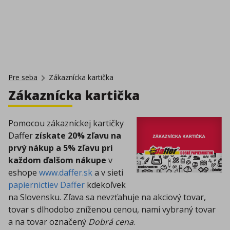
Pre seba
Zákaznícka kartička
Zákaznícka kartička
Pomocou zákazníckej kartičky
Daffer
získate 20% zľavu na
prvý nákup a 5% zľavu pri
každom ďalšom nákupe
v
eshope
www.daffer.sk
a v sieti
papiernictiev Daffer
kdekoľvek
na Slovensku. Zľava sa nevzťahuje na akciový tovar,
tovar s dlhodobo zníženou cenou, nami vybraný tovar
a na tovar označený
Dobrá cena
.