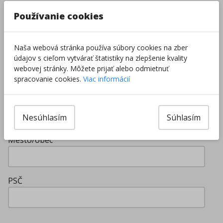
Používanie cookies
Email
Naša webová stránka používa súbory cookies na zber
údajov s cieľom vytvárať štatistiky na zlepšenie kvality
webovej stránky. Môžete prijať alebo odmietnuť
spracovanie cookies.
Viac informácií
Adresa pre doručenie kartičky
Ulica a číslo domu
Nesúhlasím
Súhlasím
Mesto/obec
PSČ