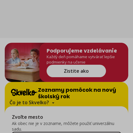
Podporujeme vzdelávanie
Každý deň pomáhame vytvárať lepšie
podmienky na učenie
Zistite ako
Skvelko
-
Zoznamy pomôcok na nový
školský rok
Čo je to Skvelko?
Zvoľte mesto
Ak obec nie je v zozname, môžete použiť univerzálnu
sadu.