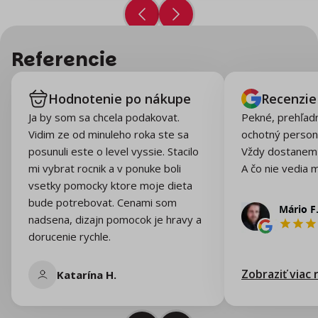
Referencie
Hodnotenie po nákupe
Recenzie
Ja by som sa chcela podakovat.
Pekné, prehľadn
Vidim ze od minuleho roka ste sa
ochotný personá
posunuli este o level vyssie. Stacilo
Vždy dostanem 
mi vybrat rocnik a v ponuke boli
A čo nie vedia 
vsetky pomocky ktore moje dieta
bude potrebovat. Cenami som
nadsena, dizajn pomocok je hravy a
dorucenie rychle.
Zobraziť viac 
Katarína H.