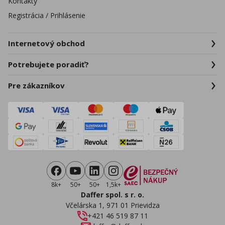
Kontakty
Registrácia / Prihlásenie
Internetový obchod
Potrebujete poradiť?
Pre zákazníkov
8k+
50+
50+
1,5k+
Daffer spol. s r. o.
Včelárska 1, 971 01 Prievidza
+421 46 519 87 11