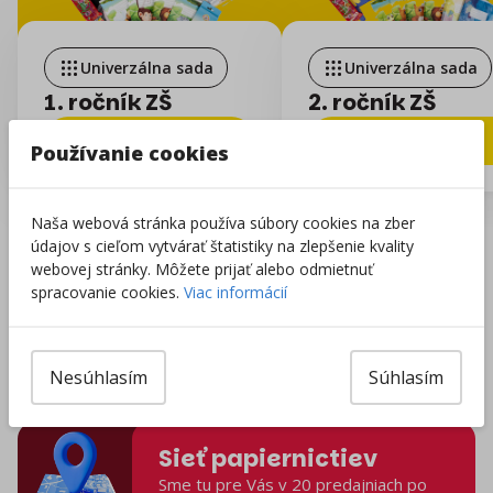
Univerzálna sada
Univerzálna sada
1. ročník ZŠ
2. ročník ZŠ
Detail sady
Detail sady
Používanie cookies
Naša webová stránka používa súbory cookies na zber
údajov s cieľom vytvárať štatistiky na zlepšenie kvality
webovej stránky. Môžete prijať alebo odmietnuť
Vyhľadať sadu podľa školy
spracovanie cookies.
Viac informácií
Doprava zdarma
Doprava po celej SR pri nákupe nad
Nesúhlasím
Súhlasím
49 € zadarmo.
Sieť papiernictiev
Sme tu pre Vás v 20 predajniach po