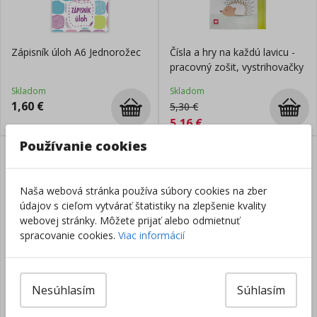
Zápisník úloh A6 Jednorožec
Čísla a hry na každú lavicu -
pracovný zošit, vystrihovačky
Skladom
Skladom
1,60
€
5,30
€
5,16
€
Používanie cookies
len
v eshope
:
DOBRÁ
CENA
Naša webová stránka používa súbory cookies na zber
údajov s cieľom vytvárať štatistiky na zlepšenie kvality
webovej stránky. Môžete prijať alebo odmietnuť
spracovanie cookies.
Viac informácií
Zápisník úloh A6 Príšerky
Sada VÝTVARNÁ
Skladom
Skladom
Nesúhlasím
Súhlasím
1,60
€
25,69
€
18,90
€