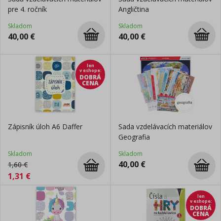
pre 4. ročník
Angličtina
Skladom
Skladom
40,00
€
40,00
€
len
v eshope
:
DOBRÁ
CENA
Zápisník úloh A6 Daffer
Sada vzdelávacích materiálov
Geografia
Skladom
Skladom
40,00
€
1,60
€
1,31
€
len
v eshope
:
DOBRÁ
CENA