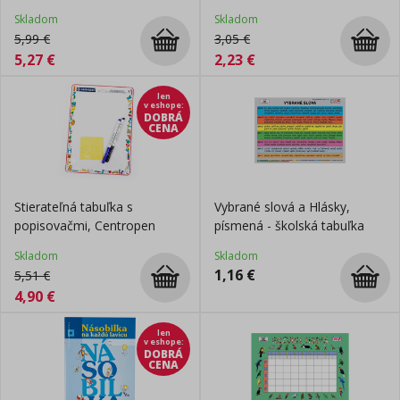
Skladom
Skladom
5,99
€
3,05
€
5,27
€
2,23
€
len
v eshope
:
DOBRÁ
CENA
Stierateľná tabuľka s
Vybrané slová a Hlásky,
popisovačmi, Centropen
písmená - školská tabuľka
Skladom
Skladom
1,16
€
5,51
€
4,90
€
len
v eshope
:
DOBRÁ
CENA