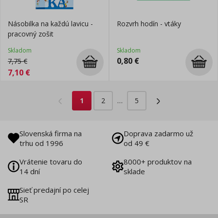
Násobilka na každú lavicu -
Rozvrh hodín - vtáky
pracovný zošit
Skladom
Skladom
0,80
€
7,75
€
7,10
€
1
2
…
5
Slovenská firma na
Doprava zadarmo už
trhu od 1996
od 49 €
Vrátenie tovaru do
8000+ produktov na
14 dní
sklade
Sieť predajní po celej
SR