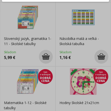
Slovenský jazyk, gramatika 1-
Násobilka malá a veľká -
11 - školské tabuľky
školská tabuľka
Skladom
Skladom
5,99
€
1,16
€
len
len
v eshope
:
v eshope
:
DOBRÁ
DOBRÁ
CENA
CENA
Matematika 1-12 - školské
Hodiny školské 21x21cm
tabuľky