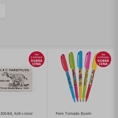
len
len
v eshope
:
v eshope
:
DOBRÁ
DOBRÁ
CENA
CENA
300/60, Koh-i-noor
Pero Tornado Boom