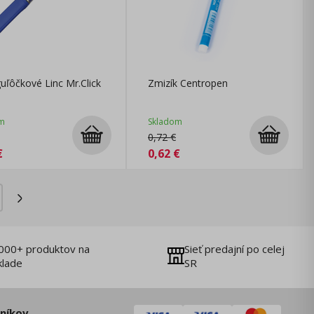
uľôčkové Linc Mr.Click
Zmizík Centropen
é
m
Skladom
0,72
€
€
0,62
€
000+ produktov na
Sieť predajní po celej
klade
SR
zníkov