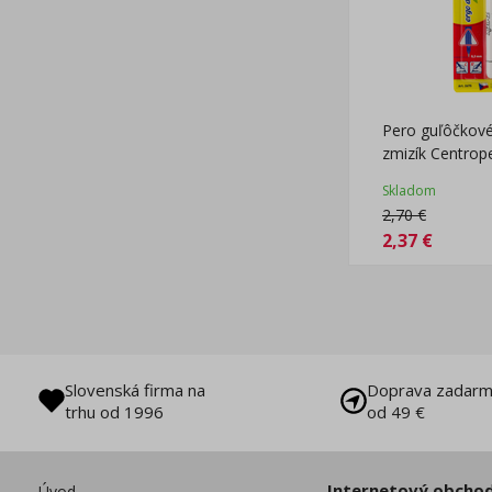
Pero guľôčkov
zmizík Centrop
Skladom
2,70
€
2,37
€
Slovenská firma na
Doprava zadarm
trhu od 1996
od 49 €
Internetový obcho
Úvod