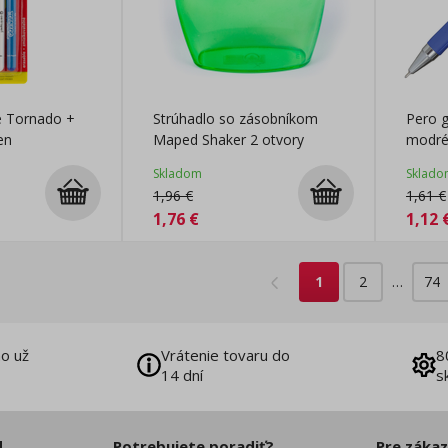
é Tornado +
Strúhadlo so zásobníkom
Pero g
en
Maped Shaker 2 otvory
modr
Skladom
Sklado
1,96
€
1,61
€
1,76
€
1,12
1
2
…
74
o už
Vrátenie tovaru do
8
14 dní
s
d
Potrebujete poradiť?
Pre záka