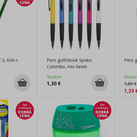
CENA
 3, Koh-i-
Pero guľôčkové Spoko
Pero g
Colombo, mix farieb
Skladom
Sklado
1,30
€
1,85
€
1,33
len
len
v eshope
:
v eshope
:
DOBRÁ
DOBRÁ
CENA
CENA