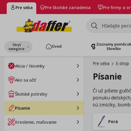
Pre seba
Pre školské zariadenia
Pre firmy a o
Zoznamy pomôco
Skryť
Úvod
Skvelko
kategórie
Pre seba
E-shop
Akcia / Novinky
Písanie
Ako sa učiť
Či už píšete guľô
Školské potreby
ponuku detských, 
sú zmizíky, bombi
Písanie
Perá
Kreslenie, maľovanie