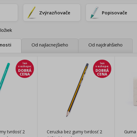
Zvýrazňovače
Popisovače
ložiek
nosti
Od najlacnejšieho
Od najdrahšieho
len
len
v eshope
:
v eshope
:
DOBRÁ
DOBRÁ
CENA
CENA
my tvrdosť 2
Ceruzka bez gumy tvrdosť 2
Guma 