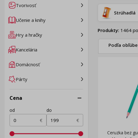
Tvorivosť
Strúhadlá
Učenie a knihy
Produkty
:
1464
po
Hry a hračky
Podľa obľúbe
Kancelária
Domácnosť
Párty
Cena
od
do
€
€
Ceruzka bez gu