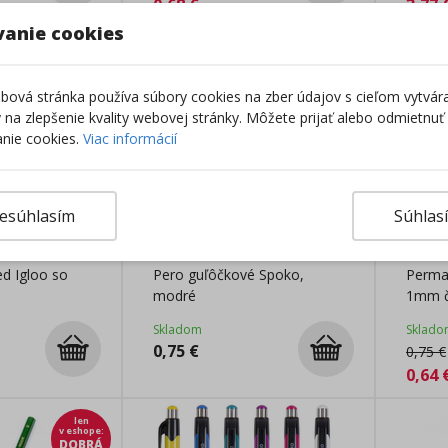
0,68
€
3,77
vanie cookies
len
v eshope
:
DOBRÁ
CENA
ová stránka používa súbory cookies na zber údajov s cieľom vytvár
ky na zlepšenie kvality webovej stránky. Môžete prijať alebo odmietnuť
nie cookies.
Viac informácií
esúhlasím
Súhlas
d Igloo so
Pero guľôčkové Spoko,
Perma
modré
1mm č
Skladom
Sklado
0,75
€
0,75
€
0,64
len
v eshope
:
DOBRÁ