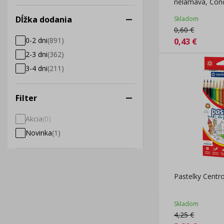
nelámavá, Con
Dĺžka dodania
Skladom
0,60
€
0-2 dni
(
891
)
0,43
€
2-3 dni
(
362
)
3-4 dni
(
211
)
Filter
Akcia
(
0
)
Novinka
(
1
)
Pastelky Centr
Skladom
4,25
€