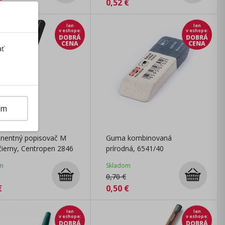
€
0,52
€
len
len
v eshope
:
v eshope
:
DOBRÁ
DOBRÁ
CENA
CENA
ať
ím
nentný popisovač M
Guma kombinovaná
ierny, Centropen 2846
prírodná, 6541/40
m
Skladom
0,70
€
€
0,50
€
len
len
v eshope
:
v eshope
:
DOBRÁ
DOBRÁ