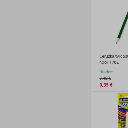
Ceruzka tvrdosť
noor 1702
Skladom
0,45
€
0,35
€