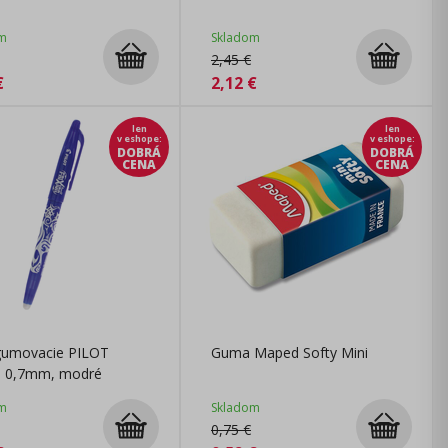
m
Skladom
2,45
€
€
2,12
€
len
len
v eshope
:
v eshope
:
DOBRÁ
DOBRÁ
CENA
CENA
gumovacie PILOT
Guma Maped Softy Mini
on 0,7mm, modré
m
Skladom
0,75
€