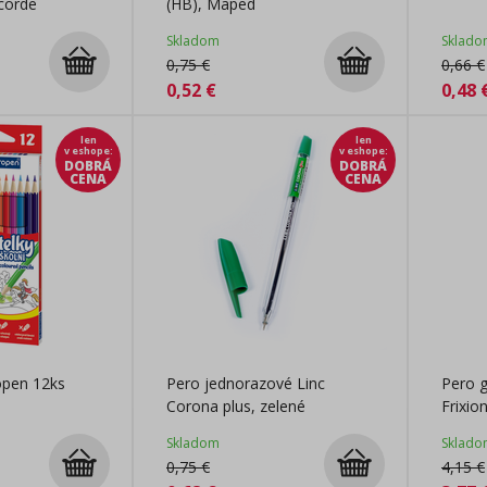
corde
(HB), Maped
Skladom
Sklado
0,75
€
0,66
€
0,52
€
0,48
len
len
v eshope
:
v eshope
:
DOBRÁ
DOBRÁ
CENA
CENA
open 12ks
Pero jednorazové Linc
Pero 
Corona plus, zelené
Frixi
Skladom
Sklado
0,75
€
4,15
€