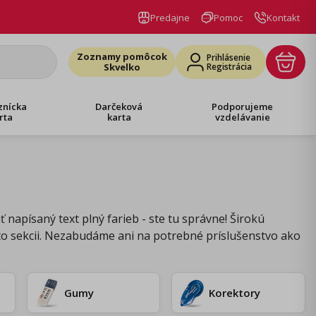
Predajne
Pomoc
Kontakt
Zoznamy pomôcok
Prihlásenie
Skvelko
Registrácia
znícka
Darčeková
Podporujeme
rta
karta
vzdelávanie
 napísaný text plný farieb - ste tu správne! Širokú
jto sekcii. Nezabudáme ani na potrebné príslušenstvo ako
Gumy
Korektory