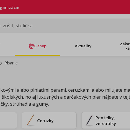
rganizácie
k
Záka
E-shop
Aktuality
ka
Písanie
čkovými alebo plniacimi perami, ceruzkami alebo milujete mať
školských, no aj luxusných a darčekových pier nájdete v te
čky, strúhadla a gumy.
Pentelky,
Ceruzky
versatilky