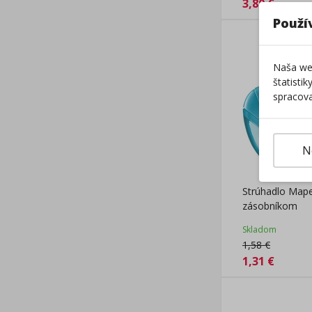
3,80
€
Použí
Naša web
štatisti
spracova
N
Strúhadlo Mape
zásobníkom
Skladom
1,58
€
1,31
€