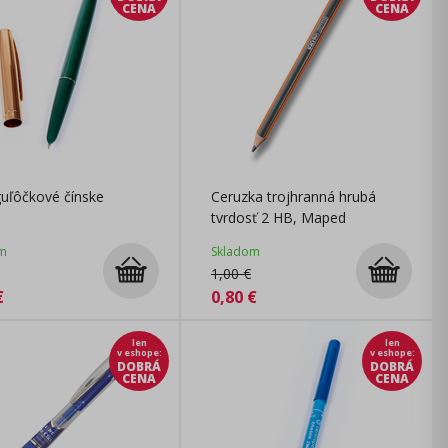
CENA
CENA
uľôčkové čínske
Ceruzka trojhranná hrubá
tvrdosť 2 HB, Maped
m
Skladom
1,00
€
€
0,80
€
len
len
v eshope
:
v eshope
:
DOBRÁ
DOBRÁ
CENA
CENA