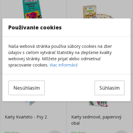
Používanie cookies
Hra magnetická, Puzzle
Karty Kvarteto - Farma
Naša webová stránka používa súbory cookies na zber
údajov s cieľom vytvárať štatistiky na zlepšenie kvality
Skladom
Skladom
webovej stránky. Môžete prijať alebo odmietnuť
7,95
€
3,98
€
spracovanie cookies.
Viac informácií
Nesúhlasím
Súhlasím
Karty Kvarteto - Psy 2
Karty sedmové, papierový
obal