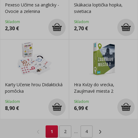
Pexeso Učíme sa anglicky -
Skákacia loptička hopka,
Ovocie a zelenina
svietiaca
Skladom
Skladom
2,30
€
2,70
€
Karty Učenie hrou Didaktická
Hra Kvízy do vrecka,
pomôcka
Zaujímavé miesta 2
Skladom
Skladom
8,90
€
6,99
€
1
2
…
4