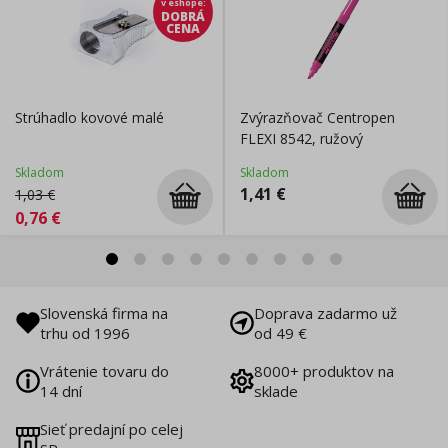
v eshope
:
DOBRÁ
CENA
Strúhadlo kovové malé
Zvýrazňovač Centropen
FLEXI 8542, ružový
Skladom
Skladom
1,41
€
1,03
€
0,76
€
Slovenská firma na
Doprava zadarmo už
trhu od 1996
od 49 €
Vrátenie tovaru do
8000+ produktov na
14 dní
sklade
Sieť predajní po celej