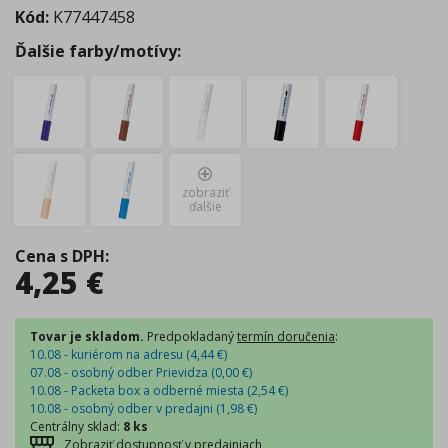
Kód:
K77447458
Ďalšie farby/motívy:
zobraziť
ďalšie
Cena s DPH
:
4,25
€
Tovar je skladom.
Predpokladaný
termín doručenia
:
10.08 - kuriérom na adresu (
4,44
€
)
07.08 - osobný odber Prievidza (
0,00
€
)
10.08 - Packeta box a odberné miesta (
2,54
€
)
10.08 - osobný odber v predajni (
1,98
€
)
Centrálny sklad
:
8 ks
Zobraziť dostupnosť v predajniach