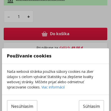
–
+
Do košíka
Pri nákupe za
ďalších
49.00
€
získate
dopravu zadarmo.
Používanie cookies
Naša webová stránka používa súbory cookies na zber
Rozdávame
darčeky
na podporu vzdelávania.
údajov s cieľom vytvárať štatistiky na zlepšenie kvality
Nakúpte za
ďalších
40,00
€
a získate
darček zadarmo.
webovej stránky. Môžete prijať alebo odmietnuť
spracovanie cookies.
Viac informácií
Výrobca/Distribútor
Nesúhlasím
Súhlasím