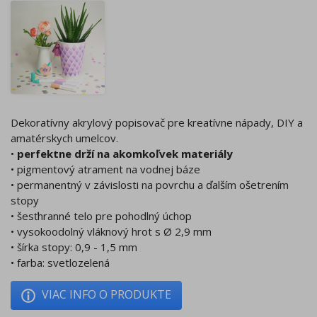
Dekoratívny akrylový popisovač pre kreatívne nápady, DIY a
amatérskych umelcov.
•
perfektne drží na akomkoľvek materiály
• pigmentový atrament na vodnej báze
• permanentný v závislosti na povrchu a ďalším ošetrením
stopy
• šesťhranné telo pre pohodlný úchop
• vysokoodolný vláknový hrot s Ø 2,9 mm
• šírka stopy: 0,9 - 1,5 mm
• farba: svetlozelená
VIAC INFO O PRODUKTE