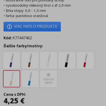
• šesťhranné telo pre pohodlný úchop
• vysokoodolný vláknový hrot s Ø 2,9 mm
• šírka stopy: 0,9 - 1,5 mm
• farba: pastelovo oranžová
VIAC INFO O PRODUKTE
Kód:
K77447462
Ďalšie farby/motívy:
zobraziť
ďalšie
Cena s DPH
:
4,25
€