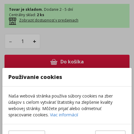
Tovar je skladom.
Dodanie 2 - 5 dní
Centrálny sklad
:
2 ks
Zobraziť dostupnosť v predajniach
–
+
Do košíka
Používanie cookies
Pri nákupe za
ďalších
49.00
€
získate
dopravu zadarmo.
Naša webová stránka používa súbory cookies na zber
údajov s cieľom vytvárať štatistiky na zlepšenie kvality
webovej stránky. Môžete prijať alebo odmietnuť
Rozdávame
darčeky
na podporu vzdelávania.
spracovanie cookies.
Viac informácií
Nakúpte za
ďalších
40,00
€
a získate
darček zadarmo.