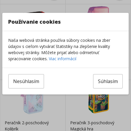
Používanie cookies
Naša webová stránka používa súbory cookies na zber
údajov s cieľom vytvárať štatistiky na zlepšenie kvality
Peračník 3-poschodový Stil
Peračník 3-poschodový
webovej stránky. Môžete prijať alebo odmietnuť
Formula
Motýľ fialový
spracovanie cookies.
Viac informácií
Skladom
Skladom
19,60
€
16,30
€
Nesúhlasím
Súhlasím
Peračník 2-poschodový
Peračník 3-poschodový
Kolibrík
Magická hra