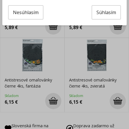
Antistresová omaľovánka A4
Antistresová omaľovánka A4
Zverokruh
Mozaika
Nesúhlasím
Súhlasím
Skladom
Skladom
5,89
€
5,89
€
Antistresové omaľovánky
Antistresové omaľovánky
čierne 4ks, fantázia
čierne 4ks, zvieratá
Skladom
Skladom
6,15
€
6,15
€
Slovenská firma na
Doprava zadarmo už