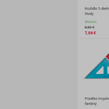
Kružidlo 5-diel
Study
Skladom
8,60
€
7,04
€
Pravítko trojuh
farebný