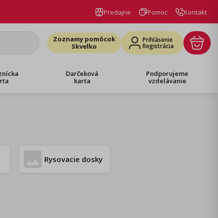
Predajne
Pomoc
Kontakt
Zoznamy pomôcok
Prihlásenie
Skvelko
Registrácia
znícka
Darčeková
Podporujeme
rta
karta
vzdelávanie
Rysovacie dosky