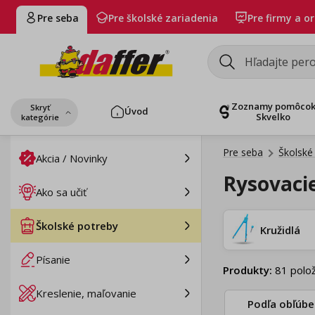
Pre seba
Pre školské zariadenia
Pre firmy a o
Zoznamy pomôco
Skryť
Úvod
Skvelko
kategórie
Pre seba
Školské
Akcia / Novinky
Rysovaci
Ako sa učiť
Školské potreby
Kružidlá
Písanie
Produkty
:
81
polož
Kreslenie, maľovanie
Podľa obľúbe