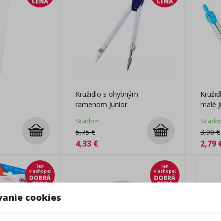
CENA
CENA
Kružidlo s ohybným
Kruži
ramenom Junior
malé J
Skladom
Sklado
5,75
€
3,90
€
4,33
€
2,79
len
len
v eshope
:
v eshope
:
DOBRÁ
DOBRÁ
CENA
CENA
vanie cookies