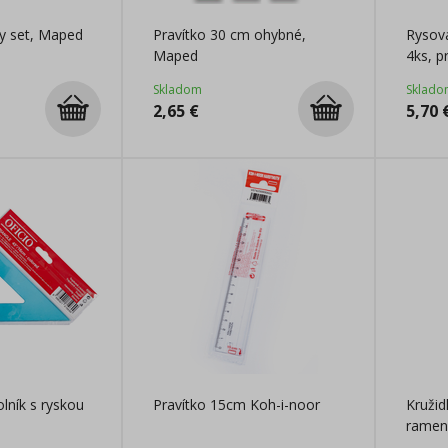
ny set, Maped
Pravítko 30 cm ohybné,
Rysova
Maped
4ks, p
Skladom
Sklado
2,65
€
5,70
olník s ryskou
Pravítko 15cm Koh-i-noor
Kruži
ramen