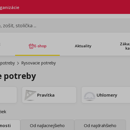
rganizácie
k
Záka
E-shop
Aktuality
ka
 potreby
Rysovacie potreby
e potreby
Pravítka
Uhlomery
iek
nosti
Od najlacnejšieho
Od najdrahšieho