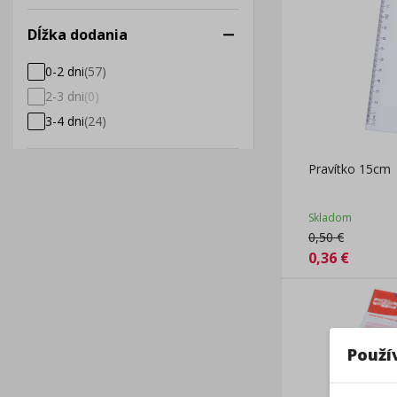
Dĺžka dodania
0-2 dni
(
57
)
2-3 dni
(
0
)
3-4 dni
(
24
)
Pravítko 15cm
Skladom
0,50
€
0,36
€
Použí