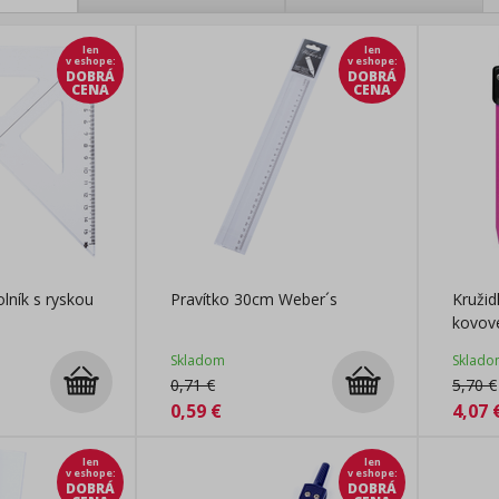
len
len
v eshope
:
v eshope
:
DOBRÁ
DOBRÁ
CENA
CENA
olník s ryskou
Pravítko 30cm Weber´s
Kruži
kovov
Skladom
Sklado
0,71
€
5,70
€
0,59
€
4,07
len
len
v eshope
:
v eshope
:
DOBRÁ
DOBRÁ