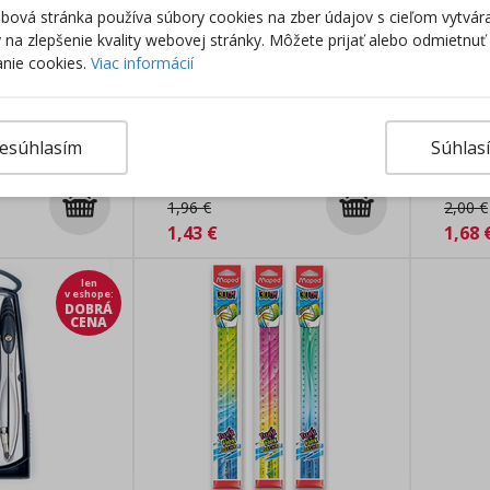
ová stránka používa súbory cookies na zber údajov s cieľom vytvár
ky na zlepšenie kvality webovej stránky. Môžete prijať alebo odmietnuť
nie cookies.
Viac informácií
dĺžka 100 mm,
Uhlomer 180° s pravítkom 12
Tuha d
esúhlasím
Súhlas
cm, Koh-i-noor
Skladom
Sklado
1,96
€
2,00
€
1,43
€
1,68
len
v eshope
:
DOBRÁ
CENA