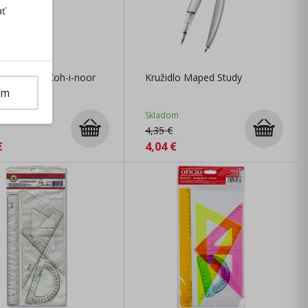
ať
o kružidla Koh-i-noor
Kružidlo Maped Study
ím
m
Skladom
4,35
€
€
4,04
€