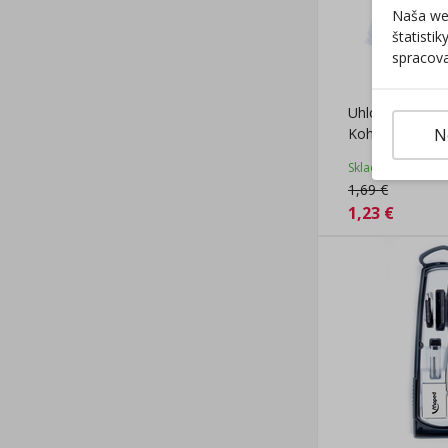
Naša web
štatisti
spracova
Uhlomer 180° 
N
Koh-i-noor
Skladom
1,69
€
1,23
€