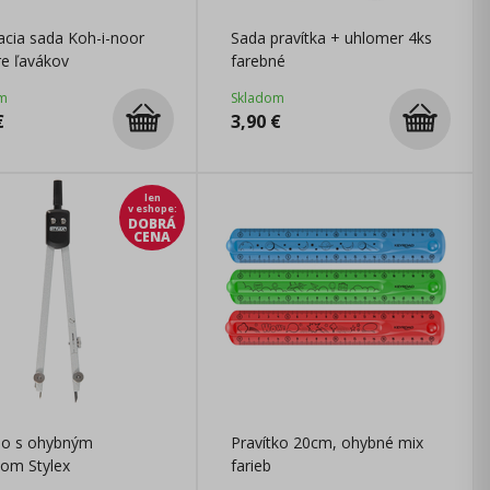
cia sada Koh-i-noor
Sada pravítka + uhlomer 4ks
re ľavákov
farebné
m
Skladom
€
3,90
€
len
v eshope
:
DOBRÁ
CENA
dlo s ohybným
Pravítko 20cm, ohybné mix
om Stylex
farieb