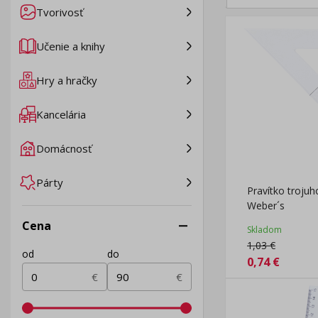
Tvorivosť
Učenie a knihy
Hry a hračky
Kancelária
Domácnosť
Párty
Pravítko trojuh
Weber´s
Cena
Skladom
1,03
€
od
do
0,74
€
€
€