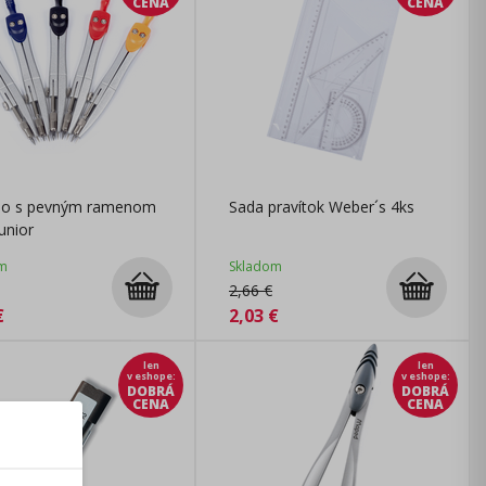
CENA
CENA
dlo s pevným ramenom
Sada pravítok Weber´s 4ks
unior
m
Skladom
2,66
€
€
2,03
€
len
len
v eshope
:
v eshope
:
DOBRÁ
DOBRÁ
CENA
CENA