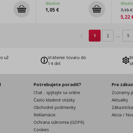
Skladom
Sklado
1,05
€
7,15
€
5,22
1
2
…
5
o už
Vrátenie tovaru do
8
14 dní
s
d
Potrebujete poradiť?
Pre záka
Chat - spýtajte sa online
Zoznamy p
Často kladené otázky
Aktuality
Obchodné podmienky
Zákaznícka
Reklamácie
Akcia / No
Ochrana súkromia (GDPR)
Cookies