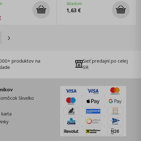
m
Skladom
1,63
€
€
000+ produktov na
Sieť predajní po celej
klade
SR
zníkov
omôcok Skvelko
 karta
vinky