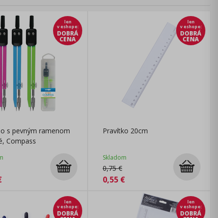
len
len
v eshope
:
v eshope
:
DOBRÁ
DOBRÁ
CENA
CENA
dlo s pevným ramenom
Pravítko 20cm
é, Compass
m
Skladom
0,75
€
€
0,55
€
len
len
v eshope
:
v eshope
:
DOBRÁ
DOBRÁ