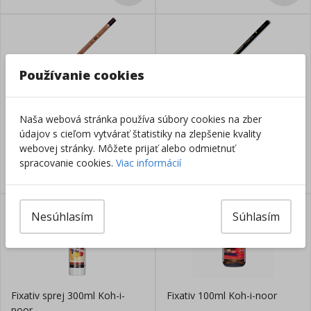
Používanie cookies
Uhlík v ceruzke Sepia dark,
Uhlík v ceruzke GIOCONDA
Naša webová stránka používa súbory cookies na zber
tvrdosť 2
čierna
údajov s cieľom vytvárať štatistiky na zlepšenie kvality
webovej stránky. Môžete prijať alebo odmietnuť
Skladom
Skladom
spracovanie cookies.
Viac informácií
2,80
€
2,25
€
Nesúhlasím
Súhlasím
Fixativ sprej 300ml Koh-i-
Fixativ 100ml Koh-i-noor
noor