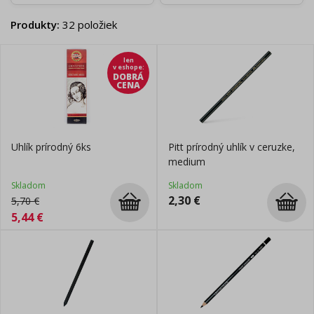
Produkty
:
32
položiek
len
v eshope
:
DOBRÁ
CENA
Uhlík prírodný 6ks
Pitt prírodný uhlík v ceruzke,
medium
Skladom
Skladom
2,30
€
5,70
€
5,44
€