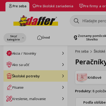
Pre seba
Pre školské zariadenia
Pre firmy a o
Zoznamy pomôco
Skryť
Úvod
Skvelko
kategórie
Pre seba
Školské
Akcia / Novinky
Peračník
Ako sa učiť
Školské potreby
Krídlové
Písanie
Produkty
:
8
položi
Kreslenie, maľovanie
Podľa obľúbe