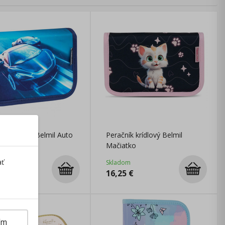
ík krídlový Belmil Auto
Peračník krídlový Belmil
ové
Mačiatko
ať
m
Skladom
€
16,25
€
ím