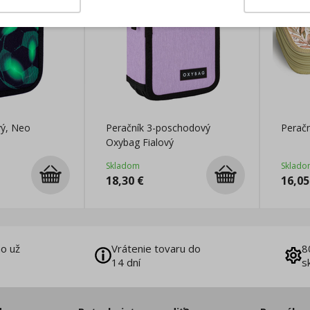
vý, Neo
Peračník 3-poschodový
Perač
Oxybag Fialový
Skladom
Sklado
18,30
€
16,05
o už
Vrátenie tovaru do
8
14 dní
s