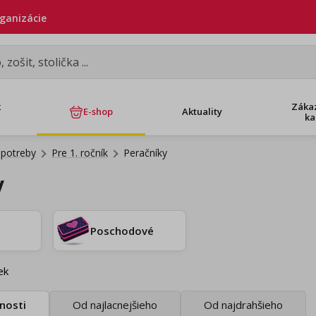
rganizácie
k
Záka
E-shop
Aktuality
ka
 potreby
Pre 1. ročník
Peračníky
y
Poschodové
ek
nosti
Od najlacnejšieho
Od najdrahšieho