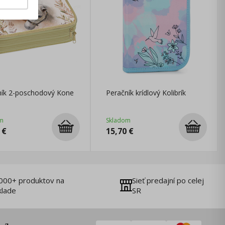
ník 2-poschodový Kone
Peračník krídlový Kolibrík
m
Skladom
€
15,70
€
000+ produktov na
Sieť predajní po celej
klade
SR