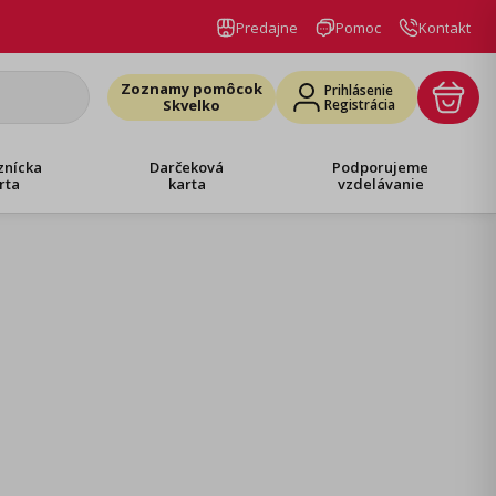
Predajne
Pomoc
Kontakt
Zoznamy pomôcok
Prihlásenie
Skvelko
Registrácia
znícka
Darčeková
Podporujeme
rta
karta
vzdelávanie