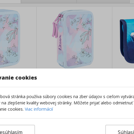
vanie cookies
schodový
Peračník 2-poschodový
Peračn
Kolibrík
šport
ová stránka používa súbory cookies na zber údajov s cieľom vytvár
Skladom
Sklado
ky na zlepšenie kvality webovej stránky. Môžete prijať alebo odmietnuť
17,25
€
16,25
nie cookies.
Viac informácií
esúhlasím
Súhlas