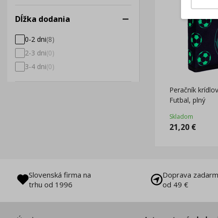
Dĺžka dodania
0-2 dni
(
8
)
2-3 dni
(
0
)
3-4 dni
(
0
)
Peračník krídlo
Futbal, plný
Skladom
21,20
€
Slovenská firma na
Doprava zadarm
trhu od 1996
od 49 €