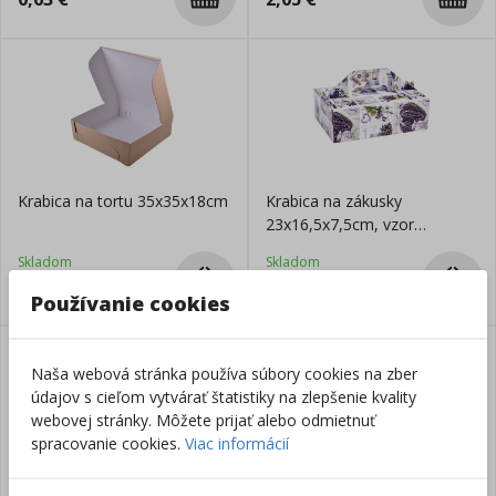
Krabica na tortu 35x35x18cm
Krabica na zákusky
23x16,5x7,5cm, vzor
levanduľa
Skladom
Skladom
2,15
€
2,05
€
Používanie cookies
Naša webová stránka používa súbory cookies na zber
údajov s cieľom vytvárať štatistiky na zlepšenie kvality
webovej stránky. Môžete prijať alebo odmietnuť
spracovanie cookies.
Viac informácií
Krabica na tortu 20x20x10cm
Krabica na zákusky