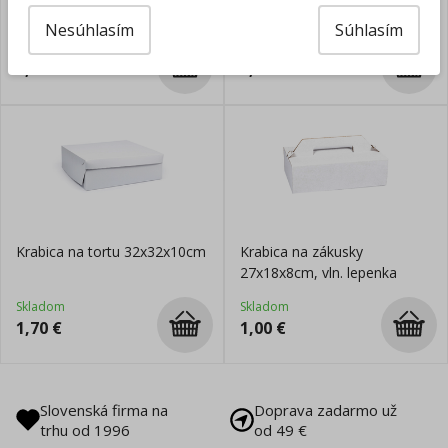
23x16,5x7,5cm, vzor srdcia
Nesúhlasím
Súhlasím
Skladom
Skladom
0,89
€
2,05
€
Krabica na tortu 32x32x10cm
Krabica na zákusky
27x18x8cm, vln. lepenka
Skladom
Skladom
1,70
€
1,00
€
Slovenská firma na
Doprava zadarmo už
trhu od 1996
od 49 €