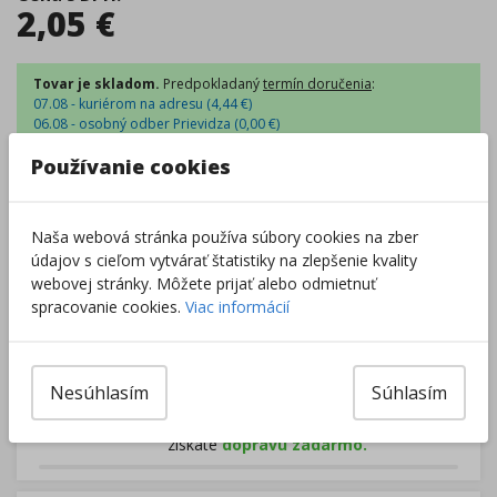
2,05
€
Tovar je skladom.
Predpokladaný
termín doručenia
:
07.08 - kuriérom na adresu (
4,44
€
)
06.08 - osobný odber Prievidza (
0,00
€
)
07.08 - Packeta box a odberné miesta (
2,54
€
)
Používanie cookies
07.08 - osobný odber v predajni (
1,98
€
)
Centrálny sklad
:
127 ks
Zobraziť dostupnosť v predajniach
Naša webová stránka používa súbory cookies na zber
údajov s cieľom vytvárať štatistiky na zlepšenie kvality
–
+
webovej stránky. Môžete prijať alebo odmietnuť
spracovanie cookies.
Viac informácií
Do košíka
Nesúhlasím
Súhlasím
Pri nákupe za
ďalších
49.00
€
získate
dopravu zadarmo.