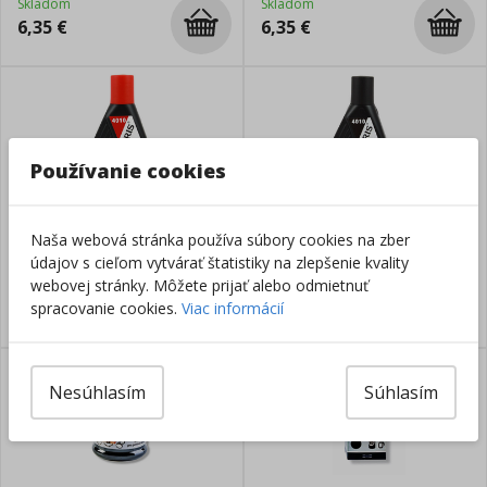
Skladom
Skladom
6,35
€
6,35
€
Používanie cookies
Pečiatková farba 28ml STK,
Pečiatková farba 28ml STK,
Naša webová stránka používa súbory cookies na zber
červená
čierna
údajov s cieľom vytvárať štatistiky na zlepšenie kvality
webovej stránky. Môžete prijať alebo odmietnuť
Skladom
Skladom
6,35
€
6,35
€
spracovanie cookies.
Viac informácií
Nesúhlasím
Súhlasím