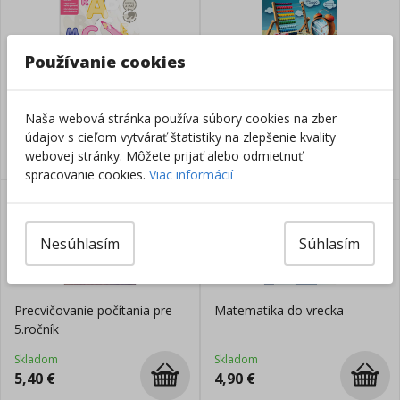
Používanie cookies
Stierateľný zošit A4 - Prvé
Precvičovanie počítania pre
písmeno
4.ročník
Naša webová stránka používa súbory cookies na zber
Skladom
Skladom
údajov s cieľom vytvárať štatistiky na zlepšenie kvality
5,70
€
5,40
€
webovej stránky. Môžete prijať alebo odmietnuť
spracovanie cookies.
Viac informácií
Nesúhlasím
Súhlasím
Precvičovanie počítania pre
Matematika do vrecka
5.ročník
Skladom
Skladom
5,40
€
4,90
€