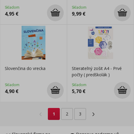
ročník ZŠ
vedomostiam
Skladom
Skladom
4,95
€
9,99
€
Slovenčina do vrecka
Stierateľný zošit A4 - Prvé
počty ( predškolák )
Skladom
Skladom
4,90
€
5,70
€
1
2
3