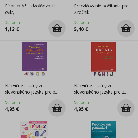
Písanka A5 - Uvoľňovacie
Precvičovanie počítania pre
cviky
2.ročník
Skladom
Skladom
1,13
€
5,40
€
Nácvičné diktáty zo
Nácvičné diktáty zo
slovenského jazyka pre 6.
slovenského jazyka pre 2.
ročník ZŠ
ročník ZŠ
Skladom
Skladom
4,95
€
4,95
€