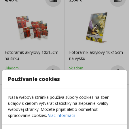
Fotorámik akrylový 10x15cm
Fotorámik akrylový 10x15cm
na šírku
na výšku
Skladom
Skladom
4,08
€
4,08
€
Používanie cookies
Naša webová stránka používa súbory cookies na zber
údajov s cieľom vytvárať štatistiky na zlepšenie kvality
webovej stránky. Môžete prijať alebo odmietnuť
spracovanie cookies.
Viac informácií
Fotorámik akrylový 9x13cm
Fotorámik Euroklip 9x13cm