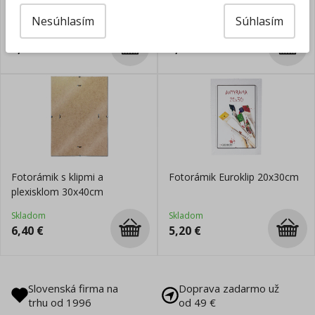
na šírku
Nesúhlasím
Súhlasím
Skladom
Skladom
2,95
€
1,30
€
Fotorámik s klipmi a
Fotorámik Euroklip 20x30cm
plexisklom 30x40cm
Skladom
Skladom
6,40
€
5,20
€
Slovenská firma na
Doprava zadarmo už
trhu od 1996
od 49 €