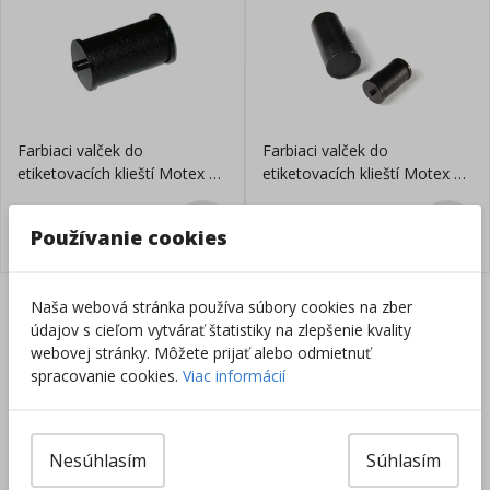
Farbiaci valček do
Farbiaci valček do
etiketovacích klieští Motex 20
etiketovacích klieští Motex 18
mm
mm
Skladom
Skladom
8,30
€
8,80
€
Používanie cookies
Naša webová stránka používa súbory cookies na zber
Slovenská firma na
Doprava zadarmo už
údajov s cieľom vytvárať štatistiky na zlepšenie kvality
trhu od 1996
od 49 €
webovej stránky. Môžete prijať alebo odmietnuť
spracovanie cookies.
Viac informácií
Vrátenie tovaru do
8000+ produktov na
14 dní
sklade
Sieť predajní po celej
Nesúhlasím
Súhlasím
SR