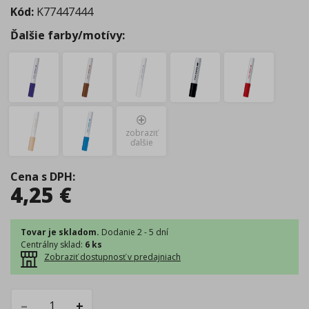
Kód:
K77447444
Ďalšie farby/motívy:
zobraziť
ďalšie
Cena s DPH
:
4,25
€
Tovar je skladom.
Dodanie 2 - 5 dní
Centrálny sklad
:
6 ks
Zobraziť dostupnosť v predajniach
–
+