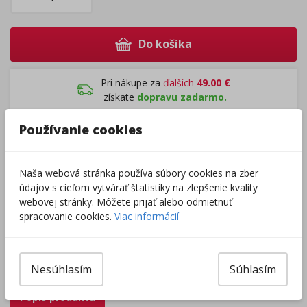
Do košíka
Pri nákupe za
ďalších
49.00
€
získate
dopravu zadarmo.
Používanie cookies
Rozdávame
darčeky
na podporu vzdelávania.
Nakúpte za
ďalších
40,00
€
a získate
darček zadarmo.
Naša webová stránka používa súbory cookies na zber
údajov s cieľom vytvárať štatistiky na zlepšenie kvality
webovej stránky. Môžete prijať alebo odmietnuť
spracovanie cookies.
Viac informácií
Výrobca/Distribútor
pridať produkt medzi obľúbené
Nesúhlasím
Súhlasím
Popis produktu