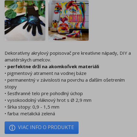
Dekoratívny akrylový popisovač pre kreatívne nápady, DIY a
amatérskych umelcov.
•
perfektne drží na akomkoľvek materiáli
• pigmentový atrament na vodnej báze
• permanentný v závislosti na povrchu a ďalším ošetrením
stopy
• šesťhranné telo pre pohodlný úchop
• vysokoodolný vláknový hrot s Ø 2,9 mm
• šírka stopy: 0,9 - 1,5 mm
• farba: metalická zelená
VIAC INFO O PRODUKTE