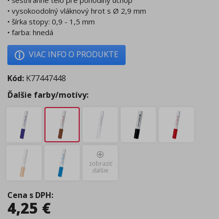
• šesťhranné telo pre pohodlný úchop
• vysokoodolný vláknový hrot s Ø 2,9 mm
• šírka stopy: 0,9 - 1,5 mm
• farba: hnedá
VIAC INFO O PRODUKTE
Kód:
K77447448
Ďalšie farby/motívy:
zobraziť
ďalšie
Cena s DPH
:
4,25
€