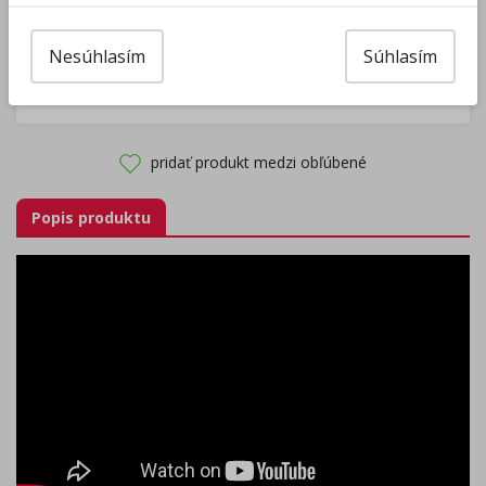
Nakúpte za
ďalších
40,00
€
a získate
darček zadarmo.
Nesúhlasím
Súhlasím
Výrobca/Distribútor
pridať produkt medzi obľúbené
Popis produktu