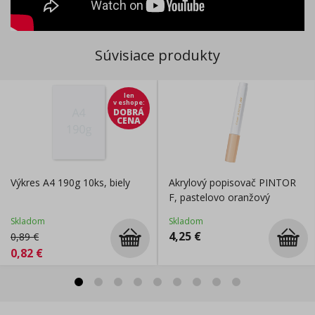
Súvisiace produkty
len
v eshope
:
DOBRÁ
CENA
Výkres A4 190g 10ks, biely
Akrylový popisovač PINTOR
F, pastelovo oranžový
Skladom
Skladom
4,25
€
0,89
€
0,82
€