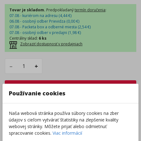
Tovar je skladom.
Predpokladaný
termín doručenia
:
07.08 - kuriérom na adresu (
4,44
€
)
06.08 - osobný odber Prievidza (
0,00
€
)
07.08 - Packeta box a odberné miesta (
2,54
€
)
07.08 - osobný odber v predajni (
1,98
€
)
Centrálny sklad
:
6 ks
Zobraziť dostupnosť v predajniach
–
+
Do košíka
Používanie cookies
Pri nákupe za
ďalších
49.00
€
získate
dopravu zadarmo.
Naša webová stránka používa súbory cookies na zber
údajov s cieľom vytvárať štatistiky na zlepšenie kvality
webovej stránky. Môžete prijať alebo odmietnuť
spracovanie cookies.
Viac informácií
Rozdávame
darčeky
na podporu vzdelávania.