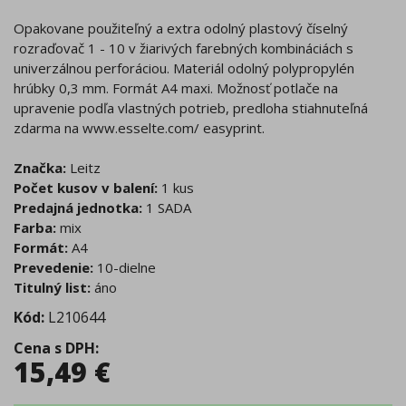
Opakovane použiteľný a extra odolný plastový číselný
rozraďovač 1 - 10 v žiarivých farebných kombináciách s
univerzálnou perforáciou. Materiál odolný polypropylén
hrúbky 0,3 mm. Formát A4 maxi. Možnosť potlače na
upravenie podľa vlastných potrieb, predloha stiahnuteľná
zdarma na www.esselte.com/ easyprint.
Značka:
Leitz
Počet kusov v balení:
1 kus
Predajná jednotka:
1 SADA
Farba:
mix
Formát:
A4
Prevedenie:
10-dielne
Titulný list:
áno
Kód:
L210644
Cena s DPH
:
15,49
€