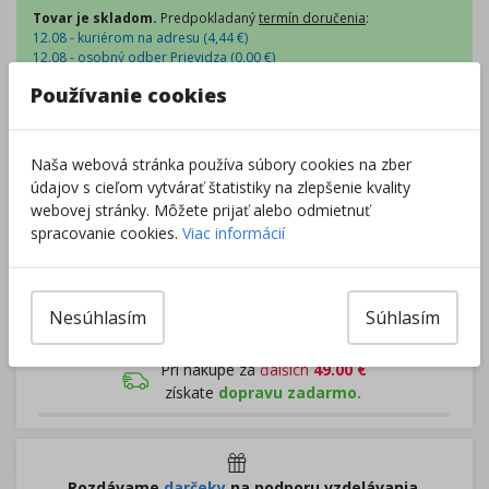
Tovar je skladom.
Predpokladaný
termín doručenia
:
12.08 - kuriérom na adresu (
4,44
€
)
12.08 - osobný odber Prievidza (
0,00
€
)
12.08 - Packeta box a odberné miesta (
2,54
€
)
Používanie cookies
12.08 - osobný odber v predajni (
1,98
€
)
Centrálny sklad
:
0 ks
Externý sklad
:
14 ks
Zobraziť dostupnosť v predajniach
Naša webová stránka používa súbory cookies na zber
údajov s cieľom vytvárať štatistiky na zlepšenie kvality
webovej stránky. Môžete prijať alebo odmietnuť
–
+
spracovanie cookies.
Viac informácií
Do košíka
Nesúhlasím
Súhlasím
Pri nákupe za
ďalších
49.00
€
získate
dopravu zadarmo.
Rozdávame
darčeky
na podporu vzdelávania.