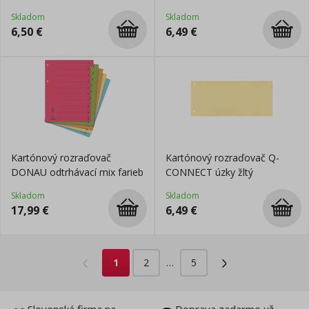
Skladom
Skladom
6,50
€
6,49
€
Kartónový rozraďovač
Kartónový rozraďovač Q-
DONAU odtrhávací mix farieb
CONNECT úzky žltý
Skladom
Skladom
17,99
€
6,49
€
1
2
…
5