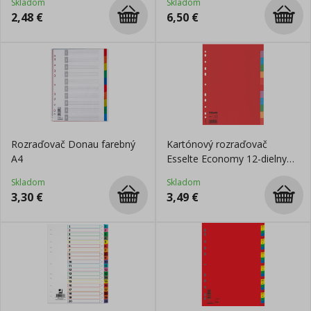
Skladom
Skladom
2,48
€
6,50
€
Rozraďovač Donau farebný
Kartónový rozraďovač
A4
Esselte Economy 12-dielny
farebný
Skladom
Skladom
3,30
€
3,49
€