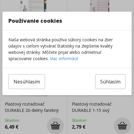
Používanie cookies
Plastový rozraďovač
Plastový rozraďovač
DURABLE 1-12 farebný
DURABLE 10-dielny farebný
Naša webová stránka používa súbory cookies na zber
Skladom
Skladom
údajov s cieľom vytvárať štatistiky na zlepšenie kvality
4,99
€
3,79
€
webovej stránky. Môžete prijať alebo odmietnuť
spracovanie cookies.
Viac informácií
Nesúhlasím
Súhlasím
Plastový rozraďovač
Plastový rozraďovač
DURABLE 20-dielny farebný
DURABLE 1-15 sivý
Skladom
Skladom
6,49
€
2,79
€