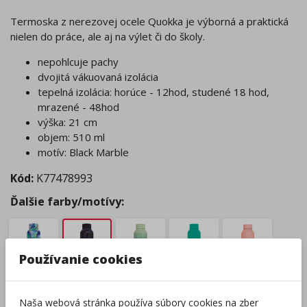
Termoska z nerezovej ocele Quokka je výborná a praktická
nielen do práce, ale aj na výlet či do školy.
nepohlcuje pachy
dvojitá vákuovaná izolácia
tepelná izolácia: horúce - 12hod, studené 18 hod,
mrazené - 48hod
výška: 21 cm
objem: 510 ml
motív: Black Marble
Kód:
K77478993
Ďalšie farby/motívy:
Používanie cookies
Naša webová stránka používa súbory cookies na zber