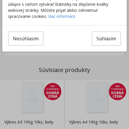
údajov s cieľom vytvárať štatistiky na zlepšenie kvality
webovej stránky. Môžete prijať alebo odmietnuť
spracovanie cookies.
Viac informácií
Tovar nie je skladom.
Tento produkt momentálne nie je možné objednať.
Zobraziť dostupnosť v predajniach
Nesúhlasím
Súhlasím
Výrobca/Distribútor
Súvisiace produkty
len
len
v eshope
:
v eshope
:
DOBRÁ
DOBRÁ
CENA
CENA
Výkres A3 190g 10ks, biely
Výkres A4 190g 10ks, biely