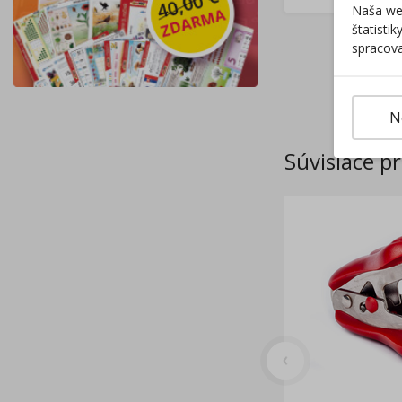
Naša web
štatisti
spracova
N
Súvisiace p