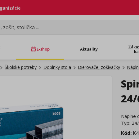
rganizácie
k
Záka
E-shop
Aktuality
ka
Školské potreby
Doplnky stola
Dierovače, zošívačky
Nápln
Spi
24/
Náplne d
Typ: 24/
Kód:
K4