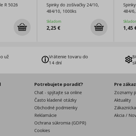
le R 5026
Spinky do zošívačky 24/10,
Spinky
484/10, 1000ks
484/6,
Skladom
Sklado
2,25
€
1,45
o už
Vrátenie tovaru do
8
14 dní
s
d
Potrebujete poradiť?
Pre záka
Chat - spýtajte sa online
Zoznamy p
Často kladené otázky
Aktuality
Obchodné podmienky
Zákaznícka
Reklamácie
Akcia / No
Ochrana súkromia (GDPR)
Cookies