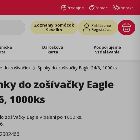
Predajne
Pomoc
Kontakt
Zoznamy pomôcok
Prihlásenie
Skvelko
Registrácia
znícka
Darčeková
Podporujeme
rta
karta
vzdelávanie
e do zošívačiek
Spinky do zošívačky Eagle 24/6, 1000ks
nky do zošívačky Eagle
6, 1000ks
o zošívačky Eagle v balení po 1000 ks.
6.
2002466