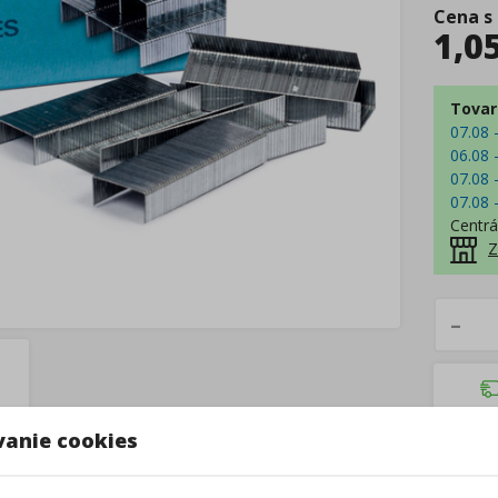
Cena s
1,0
Tovar
07.08 
06.08 
07.08 
07.08 
Centrá
Z
–
vanie cookies