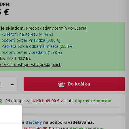
 DPH
:
5
€
 je skladom.
Predpokladaný
termín doručenia
:
- kuriérom na adresu (
4,44
€
)
- osobný odber Prievidza (
0,00
€
)
- Packeta box a odberné miesta (
2,54
€
)
- osobný odber v predajni (
1,98
€
)
lny sklad
:
127 ks
obraziť dostupnosť v predajniach
Do košíka
+
Pri nákupe za
ďalších
49.00
€
získate
dopravu zadarmo.
Rozdávame
darčeky
na podporu vzdelávania.
Nakúpte za
ďalších
40,00
€
a získate
darček zadarmo.