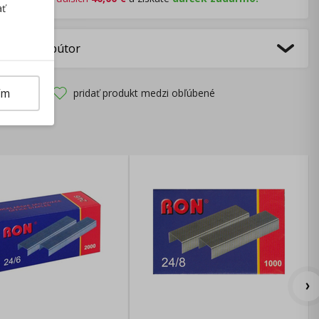
ať
bca/Distribútor
ím
pridať produkt medzi obľúbené