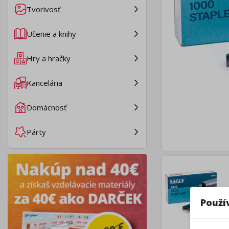
Tvorivosť
Učenie a knihy
Hry a hračky
Kancelária
Domácnosť
Párty
Použí