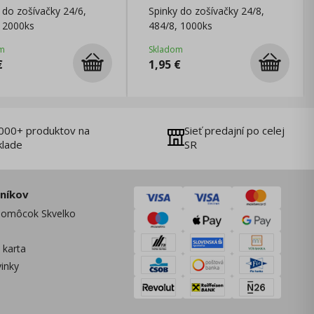
 do zošívačky 24/6,
Spinky do zošívačky 24/8,
 2000ks
484/8, 1000ks
m
Skladom
€
1,95
€
000+ produktov na
Sieť predajní po celej
klade
SR
zníkov
omôcok Skvelko
 karta
vinky