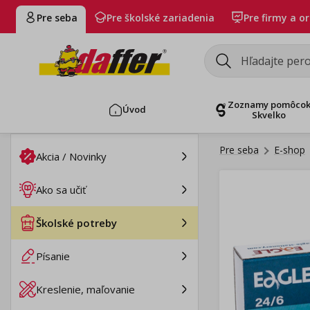
Pre seba
Pre školské zariadenia
Pre firmy a o
Zoznamy pomôco
Úvod
Skvelko
Pre seba
E-shop
Akcia / Novinky
Ako sa učiť
Školské potreby
Písanie
Kreslenie, maľovanie