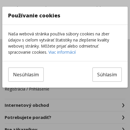
Vrátenie tovaru do
8000+ produktov na
14 dní
sklade
Používanie cookies
Sieť predajní po celej
SR
Naša webová stránka používa súbory cookies na zber
údajov s cieľom vytvárať štatistiky na zlepšenie kvality
webovej stránky. Môžete prijať alebo odmietnuť
Úvod
spracovanie cookies.
Viac informácií
Predajne
Pre školské zariadenia
Firmy a organizácie
Nesúhlasím
Súhlasím
Kontakty
Registrácia / Prihlásenie
Internetový obchod
Potrebujete poradiť?
Pre zákazníkov