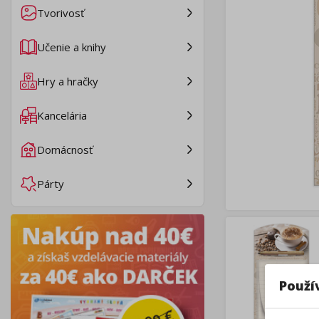
Tvorivosť
Učenie a knihy
Hry a hračky
Kancelária
Domácnosť
Párty
Použí