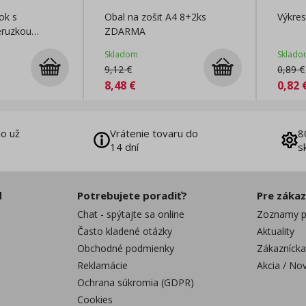
ok s
Obal na zošit A4 8+2ks
Výkres
ruzkou
ZDARMA
ový Korenie
Skladom
Sklado
9,12
€
0,89
€
8,48
€
0,82
o už
Vrátenie tovaru do
8
14 dní
s
d
Potrebujete poradiť?
Pre záka
Chat - spýtajte sa online
Zoznamy p
Často kladené otázky
Aktuality
Obchodné podmienky
Zákaznícka
Reklamácie
Akcia / No
Ochrana súkromia (GDPR)
Cookies