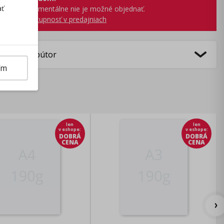
ať
produkt momentálne nie je možné objednať.
obraziť dostupnosť v predajniach
bca/Distribútor
ím
len
len
v eshope
:
v eshope
:
DOBRÁ
DOBRÁ
CENA
CENA