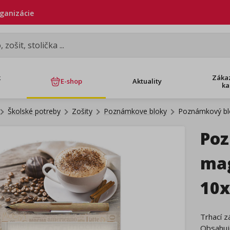
rganizácie
k
Záka
E-shop
Aktuality
ka
Školské potreby
Zošity
Poznámkove bloky
Poznámkový bl
Poz
mag
10x
Trhací z
Obsahuje