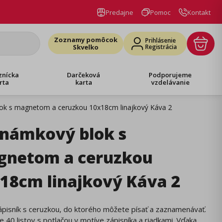
Predajne
Pomoc
Kontakt
Zoznamy pomôcok
Prihlásenie
Skvelko
Registrácia
znícka
Darčeková
Podporujeme
rta
karta
vzdelávanie
ok s magnetom a ceruzkou 10x18cm linajkový Káva 2
námkový blok s
netom a ceruzkou
18cm linajkový Káva 2
ápisník s ceruzkou, do ktorého môžete písať a zaznamenávať.
 40 listov s potlačou v motíve zápisníka a riadkami. Vďaka