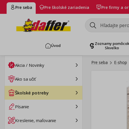
Pre seba
Pre školské zariadenia
Pre firmy a o
Zoznamy pomôco
Úvod
Skvelko
Pre seba
E-shop
Akcia / Novinky
Ako sa učiť
Školské potreby
Písanie
Kreslenie, maľovanie