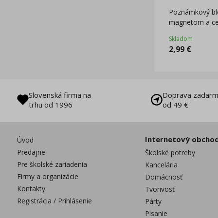
Poznámkový bl
magnetom a ce
10x18cm linajk
Skladom
2,99
€
Slovenská firma na
Doprava zadarm
trhu od 1996
od 49 €
Internetový obcho
Úvod
Predajne
Školské potreby
Pre školské zariadenia
Kancelária
Firmy a organizácie
Domácnosť
Kontakty
Tvorivosť
Registrácia / Prihlásenie
Párty
Písanie