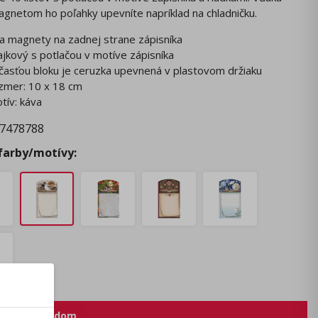
netom ho poľahky upevníte napríklad na chladničku.
a magnety na zadnej strane zápisníka
najkový s potlačou v motíve zápisníka
časťou bloku je ceruzka upevnená v plastovom držiaku
zmer: 10 x 18 cm
tív: káva
7478788
 farby/motívy:
 nie je skladom.