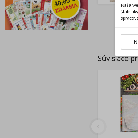
Naša web
štatisti
spracova
N
Súvisiace p