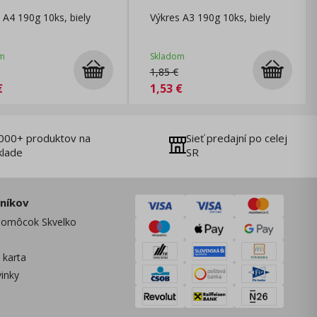
 A4 190g 10ks, biely
Výkres A3 190g 10ks, biely
m
Skladom
1,85
€
€
1,53
€
000+ produktov na
Sieť predajní po celej
klade
SR
zníkov
omôcok Skvelko
 karta
vinky