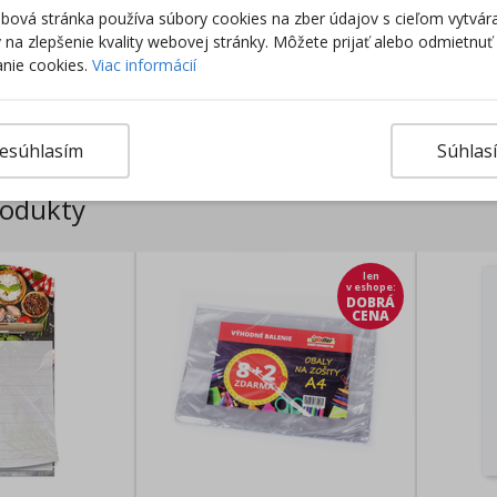
ová stránka používa súbory cookies na zber údajov s cieľom vytvár
Tento 
ky na zlepšenie kvality webovej stránky. Môžete prijať alebo odmietnuť
Z
nie cookies.
Viac informácií
Výro
esúhlasím
Súhlas
rodukty
len
v eshope
:
DOBRÁ
CENA