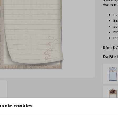
dvom mag
dv
li
sú
ro
mo
Kód:
K7
Ďalšie
vanie cookies
Tovar