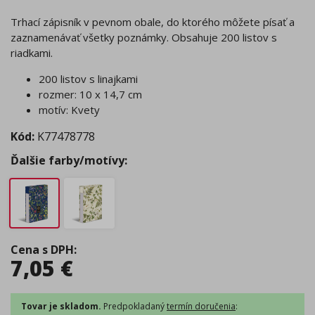
Trhací zápisník v pevnom obale, do ktorého môžete písať a
zaznamenávať všetky poznámky. Obsahuje 200 listov s
riadkami.
200 listov s linajkami
rozmer: 10 x 14,7 cm
motív: Kvety
Kód:
K77478778
Ďalšie farby/motívy:
Cena s DPH
:
7,05
€
Tovar je skladom.
Predpokladaný
termín doručenia
: