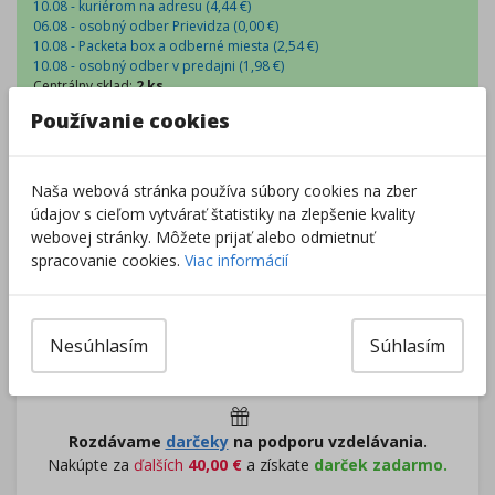
10.08 - kuriérom na adresu (
4,44
€
)
06.08 - osobný odber Prievidza (
0,00
€
)
10.08 - Packeta box a odberné miesta (
2,54
€
)
10.08 - osobný odber v predajni (
1,98
€
)
Centrálny sklad
:
2 ks
Zobraziť dostupnosť v predajniach
Používanie cookies
–
+
Naša webová stránka používa súbory cookies na zber
údajov s cieľom vytvárať štatistiky na zlepšenie kvality
webovej stránky. Môžete prijať alebo odmietnuť
Do košíka
spracovanie cookies.
Viac informácií
Pri nákupe za
ďalších
49.00
€
Nesúhlasím
Súhlasím
získate
dopravu zadarmo.
Rozdávame
darčeky
na podporu vzdelávania.
Nakúpte za
ďalších
40,00
€
a získate
darček zadarmo.