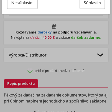
Nesúhlasím
Súhlasím
Pri nákupe za
ďalších
49.00
€
získate
dopravu zadarmo.
Rozdávame
darčeky
na podporu vzdelávania.
Nakúpte za
ďalších
40,00
€
a získate
darček zadarmo.
Výrobca/Distribútor
pridať produkt medzi obľúbené
Popis produktu
Pákový zakladač na zakladanie dokumentov, ktorý sa aj
pri úplnom naplnení jednoducho a spoľahlivo zaklapne.