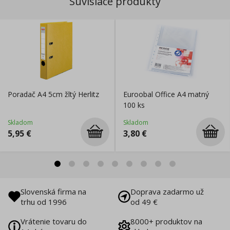
Súvisiace produkty
Poradač A4 5cm žltý Herlitz
Euroobal Office A4 matný
100 ks
Skladom
Skladom
5,95
€
3,80
€
Slovenská firma na
Doprava zadarmo už
trhu od 1996
od 49 €
Vrátenie tovaru do
8000+ produktov na