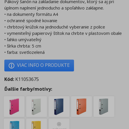
Pákový šanón na zakladanie dokumentov, ktorý sa aj pri
úplnom naplnení jednoducho a spoľahlivo zaklapne.
• na dokumenty formátu A4
• ochranné spodné kovanie
• chrbtový krúžok na jednoduché vyberanie z police
• vymeniteľný papierový štítok na chrbte v plastovom obale
• ľahko umývateľný
• šírka chrbta: 5 cm
• farba: svetlozelená
VIAC INFO O PRODUKTE
Kód:
K11053675
Ďalšie farby/motívy: