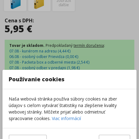
zobraziť
ďalšie
Cena s DPH
:
5,95
€
Tovar je skladom.
Predpokladaný
termín doručenia
:
07.08 - kuriérom na adresu (
4,44
€
)
06.08 - osobný odber Prievidza (
0,00
€
)
07.08 - Packeta box a odberné miesta (
2,54
€
)
07.08 - osobný odber v predajni (
1,98
€
)
Centrálny sklad
:
32 ks
Používanie cookies
Externý sklad
:
25 ks
Zobraziť dostupnosť v predajniach
Naša webová stránka používa súbory cookies na zber
údajov s cieľom vytvárať štatistiky na zlepšenie kvality
–
+
webovej stránky. Môžete prijať alebo odmietnuť
spracovanie cookies.
Viac informácií
Do košíka