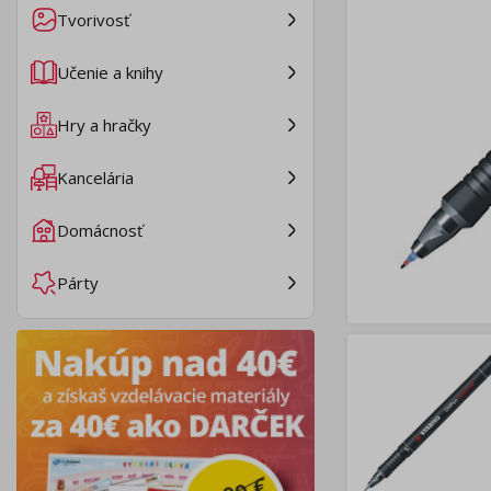
Tvorivosť
Učenie a knihy
Hry a hračky
Kancelária
Domácnosť
Párty