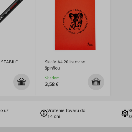
P STABILO
Skicár A4 20 listov so
špirálou
Skladom
3,58
€
o už
Vrátenie tovaru do
8
14 dní
s