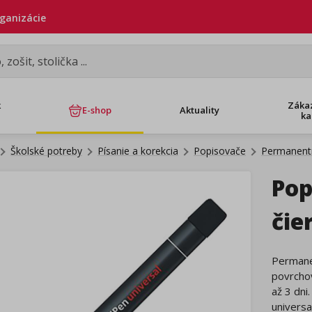
rganizácie
k
Záka
E-shop
Aktuality
ka
Školské potreby
Písanie a korekcia
Popisovače
Permanent
Pop
čie
Permane
povrchov
až 3 dni
universa