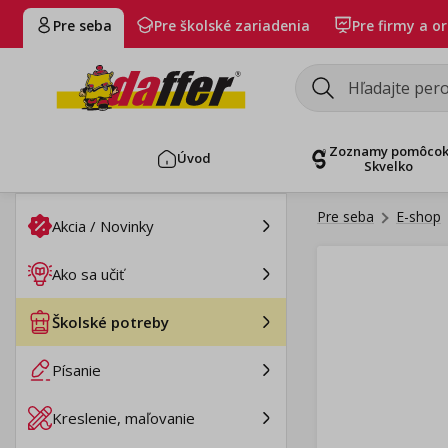
Pre seba
Pre školské zariadenia
Pre firmy a o
Zoznamy pomôco
Úvod
Skvelko
Pre seba
E-shop
Akcia / Novinky
Ako sa učiť
Školské potreby
Písanie
Kreslenie, maľovanie