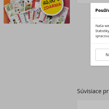
Použí
Naša web
štatisti
spracova
N
Súvisiace p