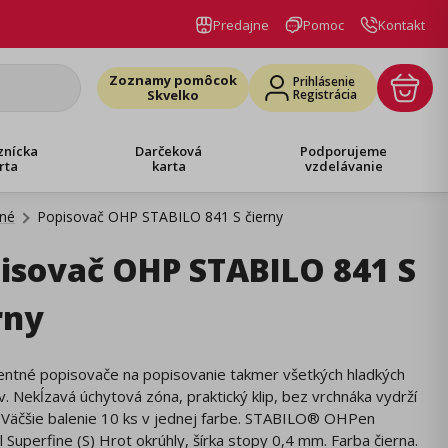
Predajne
Pomoc
Kontakt
Zoznamy pomôcok
Prihlásenie
Skvelko
Registrácia
znícka
Darčeková
Podporujeme
rta
karta
vzdelávanie
né
Popisovač OHP STABILO 841 S čierny
isovač OHP STABILO 841 S
rny
ntné popisovače na popisovanie takmer všetkých hladkých
. Nekĺzavá úchytová zóna, praktický klip, bez vrchnáka vydrží
. Väčšie balenie 10 ks v jednej farbe. STABILO® OHPen
l Superfine (S) Hrot okrúhly, šírka stopy 0,4 mm. Farba čierna.