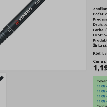
Značka:
Počet k
Predajn
Druh:
pe
Farba:
č
Hrot:
ok
Produkt
Šírka s
Kód:
L2
Cena s
1,1
Tovar
11.08 
11.08 
11.08 
11.08 
Centrá