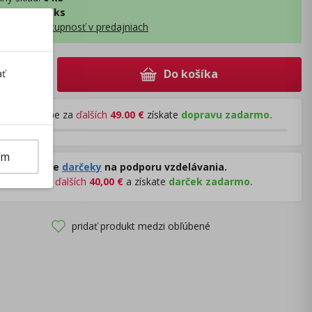
ý sklad
:
243 ks
obraziť dostupnosť v predajniach
Do košíka
+
ať
Pri nákupe za
ďalších
49.00
€
získate
dopravu zadarmo.
ím
Rozdávame
darčeky
na podporu vzdelávania.
Nakúpte za
ďalších
40,00
€
a získate
darček zadarmo.
pridať produkt medzi obľúbené