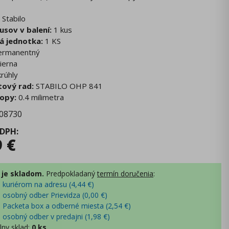
Stabilo
usov v balení:
1 kus
á jednotka:
1 KS
rmanentný
ierna
rúhly
ový rad:
STABILO OHP 841
topy:
0.4 milimetra
08730
 DPH
:
9
€
 je skladom.
Predpokladaný
termín doručenia
:
- kuriérom na adresu (
4,44
€
)
- osobný odber Prievidza (
0,00
€
)
- Packeta box a odberné miesta (
2,54
€
)
- osobný odber v predajni (
1,98
€
)
lny sklad
:
0 ks