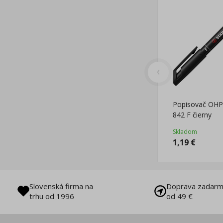
Popisovač OH
842 F čierny
Skladom
1,19
€
Slovenská firma na
Doprava zadarm
trhu od 1996
od 49 €