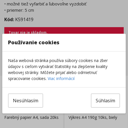
• možné tiež vyfarbiť a ľubovoľne vyzdobiť
• priemer: 5 cm
Kód:
K591419
Tovar nie je skladom.
Tento produkt momentálne nie je možné objednať.
Používanie cookies
Zobraziť dostupnosť v predajniach
Naša webová stránka používa súbory cookies na zber
Súvisiace produkty
údajov s cieľom vytvárať štatistiky na zlepšenie kvality
webovej stránky. Môžete prijať alebo odmietnuť
spracovanie cookies.
Viac informácií
len
len
v eshope
:
v eshope
:
DOBRÁ
DOBRÁ
CENA
CENA
Nesúhlasím
Súhlasím
Farebný papier A4, sada 20ks
Výkres A4 190g 10ks, biely