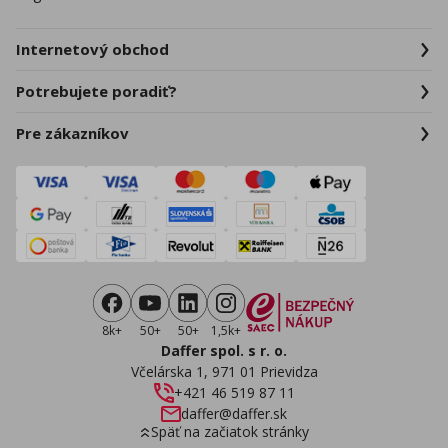
Internetový obchod
Potrebujete poradiť?
Pre zákazníkov
8k+
50+
50+
1,5k+
Daffer spol. s r. o.
Včelárska 1, 971 01 Prievidza
+421 46 519 87 11
daffer@daffer.sk
Späť na začiatok stránky