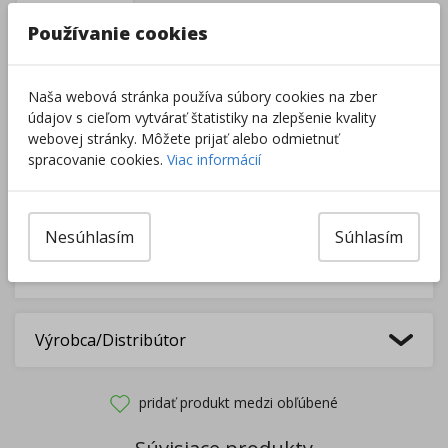
–
+
Používanie cookies
Do košíka
Naša webová stránka používa súbory cookies na zber
údajov s cieľom vytvárať štatistiky na zlepšenie kvality
webovej stránky. Môžete prijať alebo odmietnuť
Pri nákupe za
ďalších
49.00
€
spracovanie cookies.
Viac informácií
získate
dopravu zadarmo.
Nesúhlasím
Súhlasím
Rozdávame
darčeky
na podporu vzdelávania.
Nakúpte za
ďalších
40,00
€
a získate
darček zadarmo.
Výrobca/Distribútor
pridať produkt medzi obľúbené