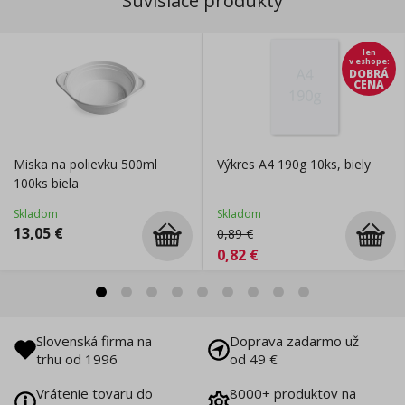
Súvisiace produkty
len
v eshope
:
DOBRÁ
CENA
Miska na polievku 500ml
Výkres A4 190g 10ks, biely
100ks biela
Skladom
Skladom
13,05
€
0,89
€
0,82
€
Slovenská firma na
Doprava zadarmo už
trhu od 1996
od 49 €
Vrátenie tovaru do
8000+ produktov na