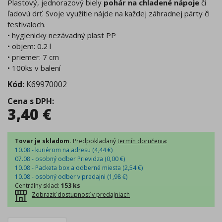
Plastový, jednorazový biely
pohár na chladené nápoje
či
ľadovú drť. Svoje využitie nájde na každej záhradnej párty či
festivaloch.
• hygienicky nezávadný plast PP
• objem: 0.2 l
• priemer: 7 cm
• 100ks v balení
Kód:
K69970002
Cena s DPH
:
3,40
€
Tovar je skladom.
Predpokladaný
termín doručenia
:
10.08 - kuriérom na adresu (
4,44
€
)
07.08 - osobný odber Prievidza (
0,00
€
)
10.08 - Packeta box a odberné miesta (
2,54
€
)
10.08 - osobný odber v predajni (
1,98
€
)
Centrálny sklad
:
153 ks
Zobraziť dostupnosť v predajniach