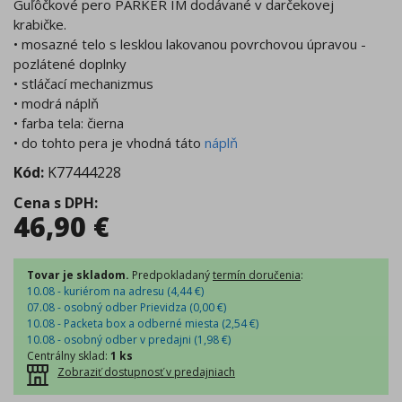
Guľôčkové pero PARKER IM dodávané v darčekovej
krabičke.
• mosazné telo s lesklou lakovanou povrchovou úpravou -
pozlátené doplnky
• stláčací mechanizmus
• modrá náplň
• farba tela: čierna
• do tohto pera je vhodná táto
náplň
Kód:
K77444228
Cena s DPH
:
46,90
€
Tovar je skladom.
Predpokladaný
termín doručenia
:
10.08 - kuriérom na adresu (
4,44
€
)
07.08 - osobný odber Prievidza (
0,00
€
)
10.08 - Packeta box a odberné miesta (
2,54
€
)
10.08 - osobný odber v predajni (
1,98
€
)
Centrálny sklad
:
1 ks
Zobraziť dostupnosť v predajniach