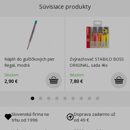
Súvisiace produkty
Náplň do guľôčkových pier
Zvýrazňovač STABILO BOSS
Regal, modrá
ORIGINAL, sada 4ks
Skladom
Skladom
2,90
€
7,80
€
Slovenská firma na
Doprava zadarmo už
trhu od 1996
od 49 €