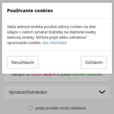
–
+
Používanie cookies
Do košíka
Naša webová stránka používa súbory cookies na zber
údajov s cieľom vytvárať štatistiky na zlepšenie kvality
webovej stránky. Môžete prijať alebo odmietnuť
Pri nákupe za
ďalších
49.00
€
spracovanie cookies.
Viac informácií
získate
dopravu zadarmo.
Nesúhlasím
Súhlasím
Rozdávame
darčeky
na podporu vzdelávania.
Nakúpte za
ďalších
40,00
€
a získate
darček zadarmo.
Výrobca/Distribútor
pridať produkt medzi obľúbené