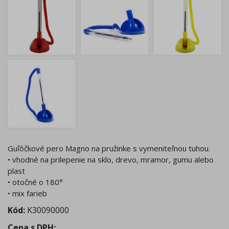
Guľôčkové pero Magno na pružinke s vymeniteľnou tuhou.
• vhodné na prilepenie na sklo, drevo, mramor, gumu alebo
plast
• otočné o 180°
• mix farieb
Kód:
K30090000
Cena s DPH
: