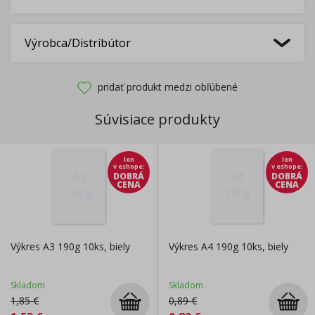
Výrobca/Distribútor
pridať produkt medzi obľúbené
Súvisiace produkty
len
len
v eshope
:
v eshope
:
DOBRÁ
DOBRÁ
CENA
CENA
Výkres A3 190g 10ks, biely
Výkres A4 190g 10ks, biely
Skladom
Skladom
1,85
€
0,89
€