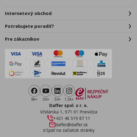
Internetový obchod
Potrebujete poradiť?
Pre zákazníkov
8k+
50+
50+
1,5k+
Daffer spol. s r. o.
Včelárska 1, 971 01 Prievidza
+421 46 519 87 11
daffer@daffer.sk
Späť na začiatok stránky