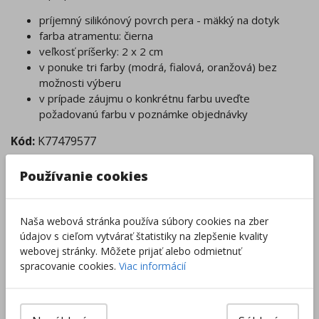
príjemný silikónový povrch pera - mäkký na dotyk
farba atramentu: čierna
veľkosť príšerky: 2 x 2 cm
v ponuke tri farby (modrá, fialová, oranžová) bez
možnosti výberu
v prípade záujmu o konkrétnu farbu uveďte
požadovanú farbu v poznámke objednávky
Kód:
K77479577
Tovar nie je skladom.
Používanie cookies
Tento produkt momentálne nie je možné objednať.
Zobraziť dostupnosť v predajniach
Naša webová stránka používa súbory cookies na zber
údajov s cieľom vytvárať štatistiky na zlepšenie kvality
Výrobca/Distribútor
webovej stránky. Môžete prijať alebo odmietnuť
spracovanie cookies.
Viac informácií
Súvisiace produkty