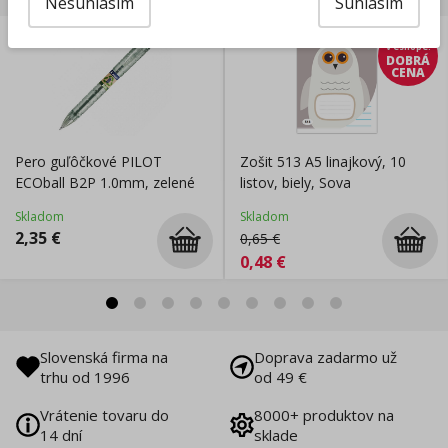
Nesúhlasím
Súhlasím
len
v eshope
:
DOBRÁ
CENA
Pero guľôčkové PILOT
Zošit 513 A5 linajkový, 10
ECOball B2P 1.0mm, zelené
listov, biely, Sova
Skladom
Skladom
2,35
€
0,65
€
0,48
€
Slovenská firma na
Doprava zadarmo už
trhu od 1996
od 49 €
Vrátenie tovaru do
8000+ produktov na
14 dní
sklade