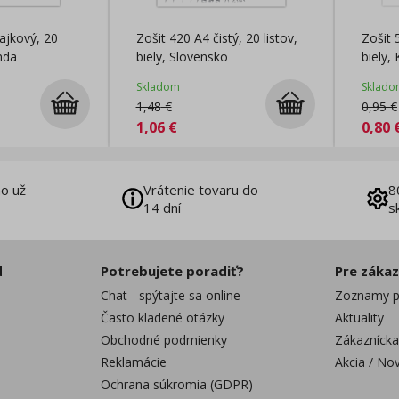
najkový, 20
Zošit 420 A4 čistý, 20 listov,
Zošit 
anda
biely, Slovensko
biely,
Skladom
Sklado
1,48
€
0,95
€
1,06
€
0,80
o už
Vrátenie tovaru do
8
14 dní
s
d
Potrebujete poradiť?
Pre záka
Chat - spýtajte sa online
Zoznamy p
Často kladené otázky
Aktuality
Obchodné podmienky
Zákaznícka
Reklamácie
Akcia / No
Ochrana súkromia (GDPR)