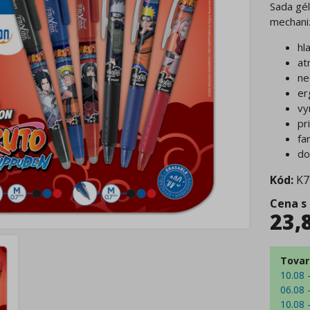
Sada gél
mechani
hl
at
ne
er
vy
pr
fa
do
Kód:
K7
Cena s
23,
Tovar
10.08 
06.08 
10.08 