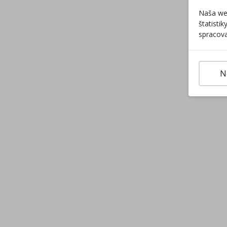
Naša web
štatisti
spracova
N