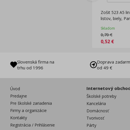
Zošit 523 A5 li
listov, biely, P
Skladom
0,70
€
0,52
€
Slovenská firma na
Doprava zadarm
trhu od 1996
od 49 €
Internetový obcho
Úvod
Predajne
Školské potreby
Pre školské zariadenia
Kancelária
Firmy a organizácie
Domácnosť
Kontakty
Tvorivosť
Registrácia / Prihlásenie
Párty