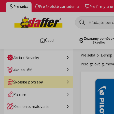
Pre seba
Pre školské zariadenia
Pre firmy a o
Zoznamy pomôco
Úvod
Skvelko
Pre seba
E-shop
Akcia / Novinky
Pero gelové gumovac
Ako sa učiť
Školské potreby
Písanie
Kreslenie, maľovanie