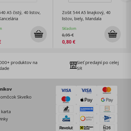
540 A5 čistý, 40 listov,
Zošit 544 A5 linajkový, 40
 Kancelária
listov, biely, Mandala
m
Skladom
0,95
€
€
0,80
€
000+ produktov na
Sieť predajní po celej
klade
SR
zníkov
omôcok Skvelko
 karta
vinky