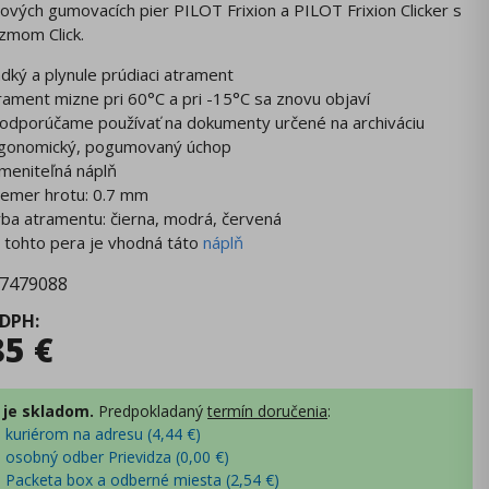
ových gumovacích pier PILOT Frixion a PILOT Frixion Clicker s
zmom Click.
adký a plynule prúdiaci atrament
rament mizne pri 60°C a pri -15°C sa znovu objaví
odporúčame používať na dokumenty určené na archiváciu
gonomický, pogumovaný úchop
meniteľná náplň
iemer hrotu: 0.7 mm
rba atramentu: čierna, modrá, červená
 tohto pera je vhodná táto
náplň
7479088
 DPH
:
85
€
 je skladom.
Predpokladaný
termín doručenia
:
- kuriérom na adresu (
4,44
€
)
- osobný odber Prievidza (
0,00
€
)
- Packeta box a odberné miesta (
2,54
€
)