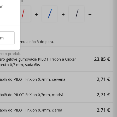
SOVÝ TIP
!!!
ať
+
+
+
+
ím
dnite na gumu a náplň do pera.
ento produkt
23,85
€
ero gelové gumovacie PILOT Frixion a Clicker
aruto 0,7 mm, sada 6ks
2,71
€
áplň do PILOT FriXion 0,7mm, červená
2,71
€
áplň do PILOT FriXion 0,7mm, modrá
2,71
€
áplň do PILOT FriXion 0,7mm, čierna