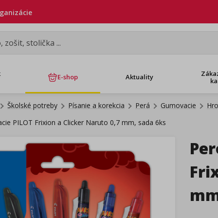
rganizácie
k
Záka
E-shop
Aktuality
ka
Školské potreby
Písanie a korekcia
Perá
Gumovacie
Hro
ie PILOT Frixion a Clicker Naruto 0,7 mm, sada 6ks
Per
Fri
mm,