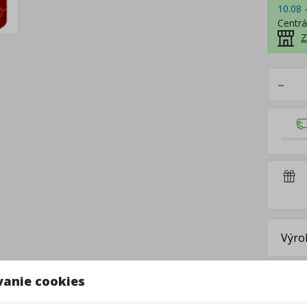
10.08 
Centrá
Z
–
Výro
vanie cookies