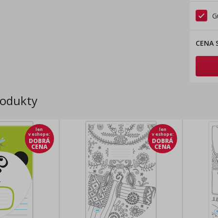
G
CENA 
rodukty
len
len
v eshope
:
v eshope
:
DOBRÁ
DOBRÁ
CENA
CENA