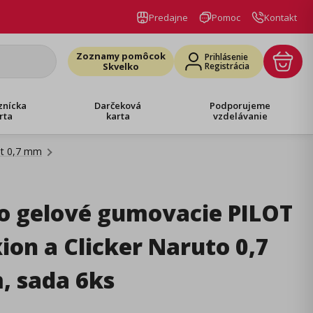
Predajne
Pomoc
Kontakt
Zoznamy pomôcok
Prihlásenie
Skvelko
Registrácia
znícka
Darčeková
Podporujeme
rta
karta
vzdelávanie
t 0,7 mm
o gelové gumovacie PILOT
xion a Clicker Naruto 0,7
 sada 6ks