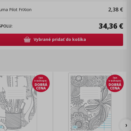
2,38
€
uma Pilot FriXion
34,36
€
SPOLU
:
Vybrané pridať do košíka
len
len
v eshope
:
v eshope
:
DOBRÁ
DOBRÁ
CENA
CENA