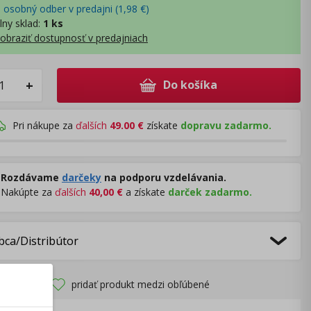
- osobný odber v predajni (
1,98
€
)
lny sklad
:
1 ks
obraziť dostupnosť v predajniach
Do košíka
+
Pri nákupe za
ďalších
49.00
€
získate
dopravu zadarmo.
Rozdávame
darčeky
na podporu vzdelávania.
Nakúpte za
ďalších
40,00
€
a získate
darček zadarmo.
bca/Distribútor
pridať produkt medzi obľúbené