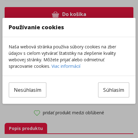
Do košíka
Používanie cookies
Pri nákupe za
ďalších
49.00
€
získate
dopravu zadarmo.
Naša webová stránka používa súbory cookies na zber
údajov s cieľom vytvárať štatistiky na zlepšenie kvality
webovej stránky. Môžete prijať alebo odmietnuť
Rozdávame
darčeky
na podporu vzdelávania.
spracovanie cookies.
Viac informácií
Nakúpte za
ďalších
40,00
€
a získate
darček zadarmo.
Nesúhlasím
Súhlasím
Výrobca/Distribútor
pridať produkt medzi obľúbené
Popis produktu