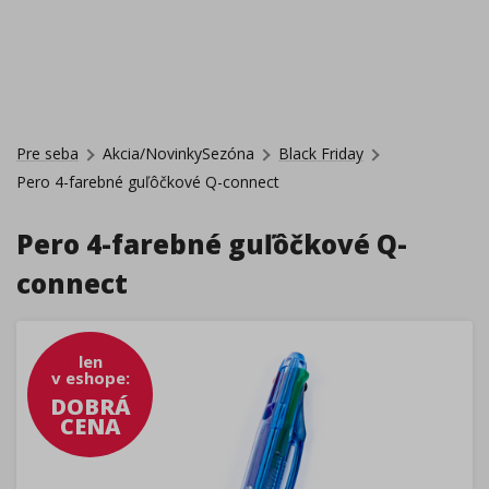
Pre seba
Akcia/NovinkySezóna
Black Friday
Pero 4-farebné guľôčkové Q-connect
Pero 4-farebné guľôčkové Q-
connect
len
v eshope
:
DOBRÁ
CENA