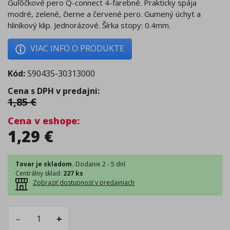
Guľôčkové pero Q-connect 4-farebné. Prakticky spája
modré, zelené, čierne a červené pero. Gumený úchyt a
hliníkový klip. Jednorázové. Šírka stopy: 0.4mm.
VIAC INFO O PRODUKTE
Kód:
S90435-30313000
Cena s DPH v predajni
:
1,85
€
Cena v eshope
:
1,29
€
Tovar je skladom.
Dodanie 2 - 5 dní
Centrálny sklad
:
227 ks
Zobraziť dostupnosť v predajniach
–
+