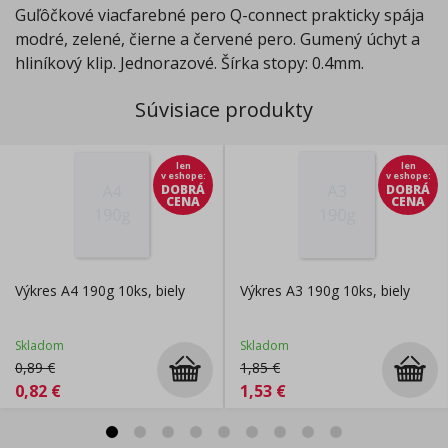
Guľôčkové viacfarebné pero Q-connect prakticky spája
modré, zelené, čierne a červené pero. Gumený úchyt a
hliníkový klip. Jednorazové. Šírka stopy: 0.4mm.
Súvisiace produkty
len
len
v eshope
:
v eshope
:
DOBRÁ
DOBRÁ
CENA
CENA
Výkres A4 190g 10ks, biely
Výkres A3 190g 10ks, biely
Skladom
Skladom
0,89
€
1,85
€
0,82
€
1,53
€