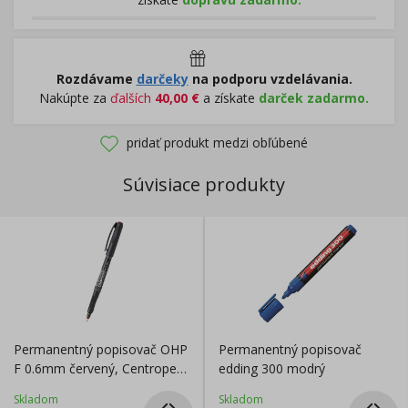
Rozdávame
darčeky
na podporu vzdelávania.
Nakúpte za
ďalších
40,00
€
a získate
darček zadarmo.
pridať produkt medzi obľúbené
Súvisiace produkty
Permanentný popisovač OHP
Permanentný popisovač
F 0.6mm červený, Centropen
edding 300 modrý
2636
Skladom
Skladom