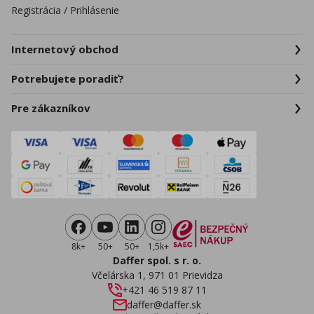
Registrácia / Prihlásenie
Internetový obchod
Potrebujete poradiť?
Pre zákazníkov
8k+
50+
50+
1,5k+
Daffer spol. s r. o.
Včelárska 1, 971 01 Prievidza
+421 46 519 87 11
daffer@daffer.sk