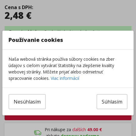
Cena s DPH
:
2,48
€
Tovar je skladom.
Predpokladaný
termín doručenia
:
12.08 - kuriérom na adresu (
4,44
€
)
Používanie cookies
11.08 - osobný odber Prievidza (
0,00
€
)
12.08 - Packeta box a odberné miesta (
2,54
€
)
12.08 - osobný odber v predajni (
1,98
€
)
Naša webová stránka používa súbory cookies na zber
Centrálny sklad
:
0 ks
Externý sklad
:
258 ks
údajov s cieľom vytvárať štatistiky na zlepšenie kvality
Zobraziť dostupnosť v predajniach
webovej stránky. Môžete prijať alebo odmietnuť
spracovanie cookies.
Viac informácií
–
+
Nesúhlasím
Súhlasím
Do košíka
Pri nákupe za
ďalších
49.00
€
získate
dopravu zadarmo.