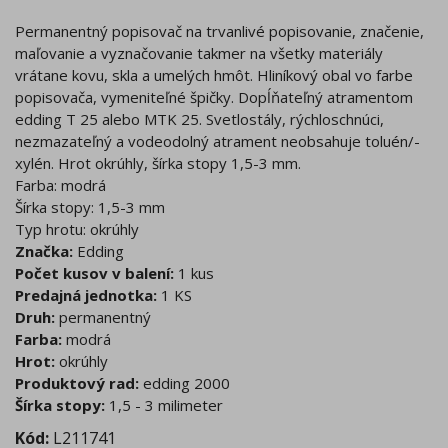
Permanentný popisovač na trvanlivé popisovanie, značenie,
maľovanie a vyznačovanie takmer na všetky materiály
vrátane kovu, skla a umelých hmôt. Hliníkový obal vo farbe
popisovača, vymeniteľné špičky. Dopĺňateľný atramentom
edding T 25 alebo MTK 25. Svetlostály, rýchloschnúci,
nezmazateľný a vodeodolný atrament neobsahuje to­luén/-
xylén. Hrot okrúhly, šírka stopy 1,5-3 mm.
Farba: modrá
Šírka stopy: 1,5-3 mm
Typ hrotu: okrúhly
Značka:
Edding
Počet kusov v balení:
1 kus
Predajná jednotka:
1 KS
Druh:
permanentný
Farba:
modrá
Hrot:
okrúhly
Produktový rad:
edding 2000
Šírka stopy:
1,5 - 3 milimeter
Kód:
L211741