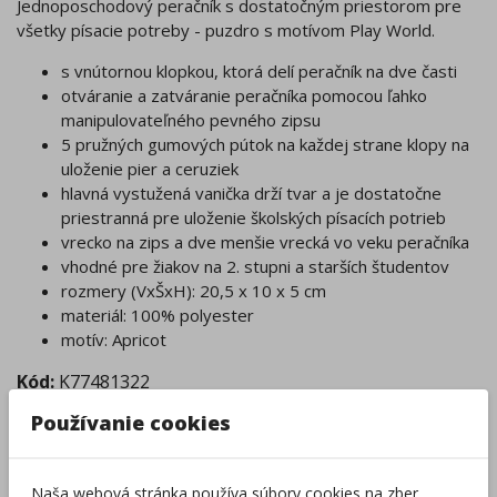
Jednoposchodový peračník s dostatočným priestorom pre
všetky písacie potreby - puzdro s motívom Play World.
s vnútornou klopkou, ktorá delí peračník na dve časti
otváranie a zatváranie peračníka pomocou ľahko
manipulovateľného pevného zipsu
5 pružných gumových pútok na každej strane klopy na
uloženie pier a ceruziek
hlavná vystužená vanička drží tvar a je dostatočne
priestranná pre uloženie školských písacích potrieb
vrecko na zips a dve menšie vrecká vo veku peračníka
vhodné pre žiakov na 2. stupni a starších študentov
rozmery (VxŠxH): 20,5 x 10 x 5 cm
materiál: 100% polyester
motív: Apricot
Kód:
K77481322
Ďalšie farby/motívy:
Používanie cookies
Naša webová stránka používa súbory cookies na zber