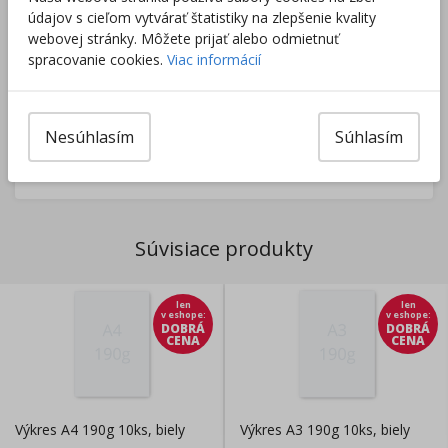
údajov s cieľom vytvárať štatistiky na zlepšenie kvality
webovej stránky. Môžete prijať alebo odmietnuť
spracovanie cookies.
Viac informácií
Tovar nie je skladom.
Tento produkt momentálne nie je možné objednať.
Zobraziť dostupnosť v predajniach
Nesúhlasím
Súhlasím
Výrobca/Distribútor
Súvisiace produkty
len
len
v eshope
:
v eshope
:
DOBRÁ
DOBRÁ
CENA
CENA
Výkres A4 190g 10ks, biely
Výkres A3 190g 10ks, biely