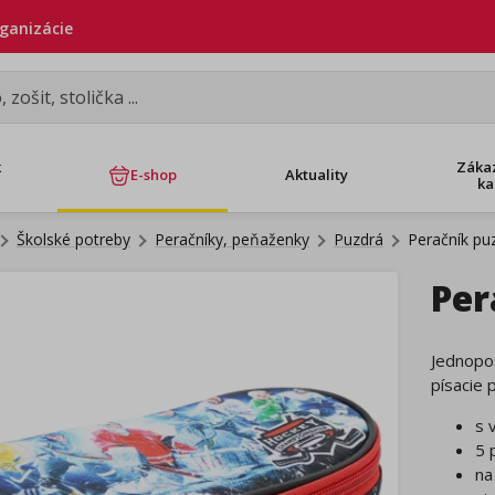
rganizácie
k
Záka
E-shop
Aktuality
ka
Školské potreby
Peračníky, peňaženky
Puzdrá
Peračník pu
Per
Jednopo
písacie 
s 
5 
na