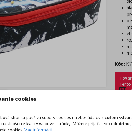
si
hl
pr
ot
ma
vh
ro
ma
mo
Kód:
K7
Tovar
Tento 
Z
vanie cookies
Výro
ová stránka používa súbory cookies na zber údajov s cieľom vytvár
ky na zlepšenie kvality webovej stránky. Môžete prijať alebo odmietnuť
nie cookies.
Viac informácií