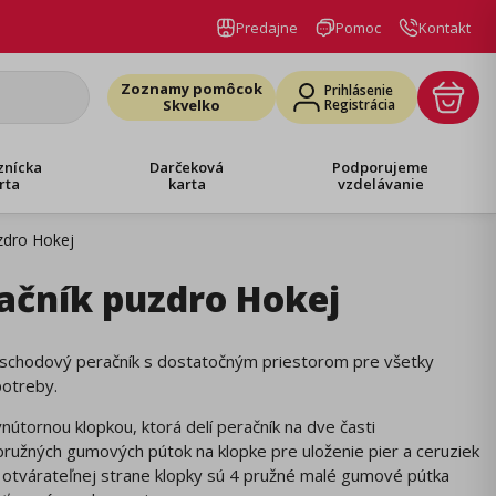
Predajne
Pomoc
Kontakt
Zoznamy pomôcok
Prihlásenie
Skvelko
Registrácia
znícka
Darčeková
Podporujeme
rta
karta
vzdelávanie
zdro Hokej
ačník puzdro Hokej
schodový peračník s dostatočným priestorom pre všetky
potreby.
vnútornou klopkou, ktorá delí peračník na dve časti
pružných gumových pútok na klopke pre uloženie pier a ceruziek
 otvárateľnej strane klopky sú 4 pružné malé gumové pútka