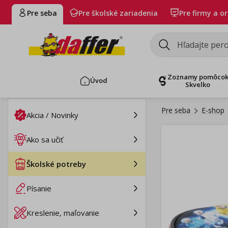
Pre seba
Pre školské zariadenia
Pre firmy a o
Zoznamy pomôco
Úvod
Skvelko
Pre seba
E-shop
Akcia / Novinky
Ako sa učiť
Školské potreby
Písanie
Kreslenie, maľovanie