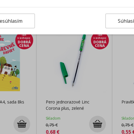
rodukty
esúhlasím
Súhlas
len
len
v eshope
:
v eshope
:
DOBRÁ
DOBRÁ
CENA
CENA
 A4, sada 8ks
Pero jednorazové Linc
Praví
Corona plus, zelené
Skladom
Sklado
0,75
€
0,75
€
0,68
€
0,55