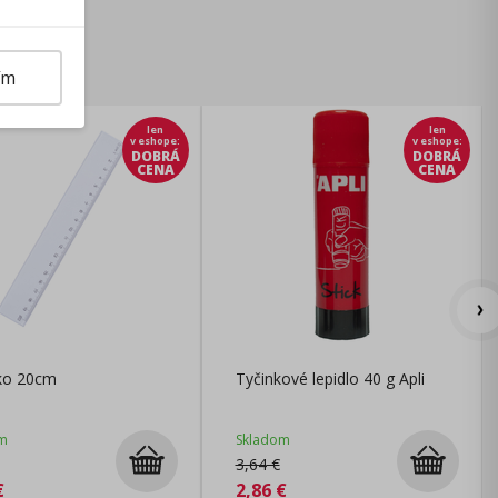
ím
len
len
v eshope
:
v eshope
:
DOBRÁ
DOBRÁ
CENA
CENA
tko 20cm
Tyčinkové lepidlo 40 g Apli
m
Skladom
3,64
€
€
2,86
€