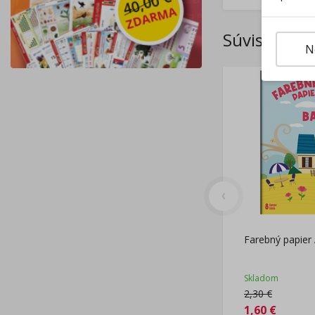
Súvisiace p
N
Farebný papier
Skladom
2,30
€
1,60
€