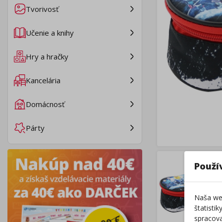
Tvorivosť
Učenie a knihy
Hry a hračky
Kancelária
Domácnosť
Párty
Použí
Naša web
štatisti
spracova