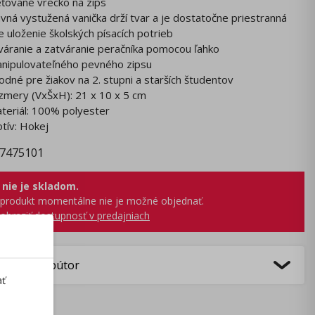
eťované vrecko na zips
avná vystužená vanička drží tvar a je dostatočne priestranná
e uloženie školských písacích potrieb
váranie a zatváranie peračníka pomocou ľahko
nipulovateľného pevného zipsu
odné pre žiakov na 2. stupni a starších študentov
zmery (VxŠxH): 21 x 10 x 5 cm
teriál: 100% polyester
tív: Hokej
7475101
 nie je skladom.
produkt momentálne nie je možné objednať.
obraziť dostupnosť v predajniach
bca/Distribútor
ať