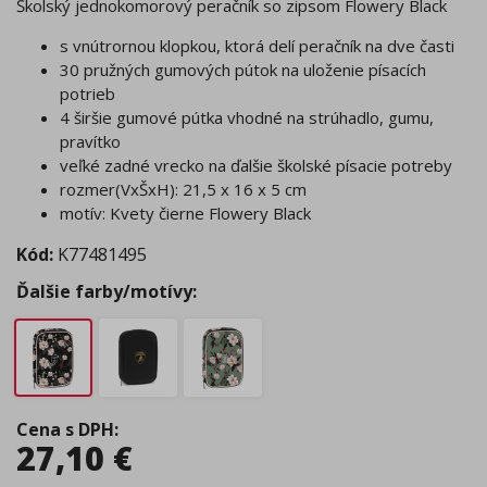
Školský jednokomorový peračník so zipsom Flowery Black
s vnútrornou klopkou, ktorá delí peračník na dve časti
30 pružných gumových pútok na uloženie písacích
potrieb
4 širšie gumové pútka vhodné na strúhadlo, gumu,
pravítko
veľké zadné vrecko na ďalšie školské písacie potreby
rozmer(VxŠxH): 21,5 x 16 x 5 cm
motív: Kvety čierne Flowery Black
Kód:
K77481495
Ďalšie farby/motívy:
Cena s DPH
:
27,10
€