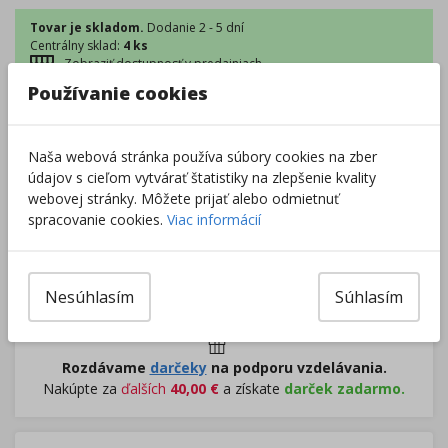
Tovar je skladom.
Dodanie 2 - 5 dní
Centrálny sklad
:
4 ks
Zobraziť dostupnosť v predajniach
Používanie cookies
–
+
Naša webová stránka používa súbory cookies na zber
údajov s cieľom vytvárať štatistiky na zlepšenie kvality
webovej stránky. Môžete prijať alebo odmietnuť
Do košíka
spracovanie cookies.
Viac informácií
Pri nákupe za
ďalších
49.00
€
získate
dopravu zadarmo.
Nesúhlasím
Súhlasím
Rozdávame
darčeky
na podporu vzdelávania.
Nakúpte za
ďalších
40,00
€
a získate
darček zadarmo.