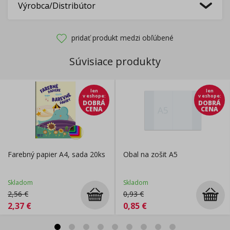
Výrobca/Distribútor
pridať produkt medzi obľúbené
Súvisiace produkty
len
len
v eshope
:
v eshope
:
DOBRÁ
DOBRÁ
CENA
CENA
Farebný papier A4, sada 20ks
Obal na zošit A5
Skladom
Skladom
2,56
€
0,93
€
2,37
€
0,85
€