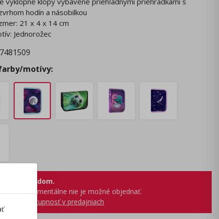
e vyklopné klopy vybavené priehľadnými priehradkami s
zvrhom hodín a násobilkou
zmer: 21 x 4 x 14 cm
tív: Jednorožec
7481509
 farby/motívy:
 nie je skladom.
produkt momentálne nie je možné objednať.
obraziť dostupnosť v predajniach
ať