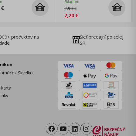
m
Skladom
€
2,90
€
2,20
€
000+ produktov na
Sieť predajní po celej
klade
SR
zníkov
omôcok Skvelko
 karta
vinky