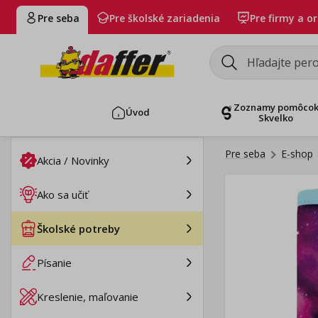
Pre seba
Pre školské zariadenia
Pre firmy a o
Zoznamy pomôco
Úvod
Skvelko
Pre seba
E-shop
Akcia / Novinky
Ako sa učiť
Školské potreby
Písanie
Kreslenie, maľovanie