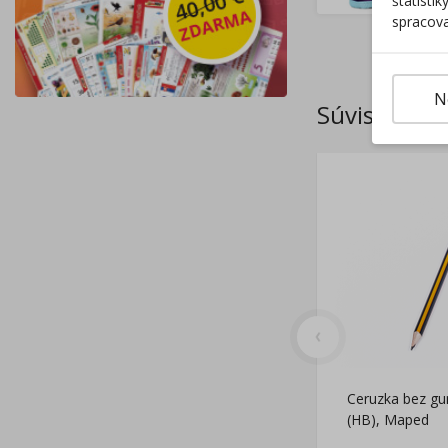
štatisti
spracova
N
Súvisiace p
Ceruzka bez gu
(HB), Maped