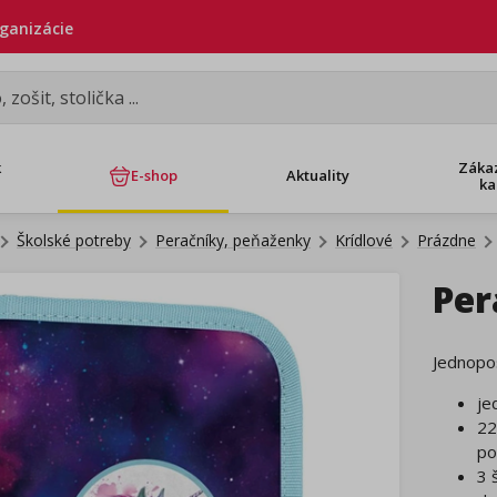
rganizácie
k
Záka
E-shop
Aktuality
ka
Školské potreby
Peračníky, peňaženky
Krídlové
Prázdne
Per
Jednopo
je
22
po
3 