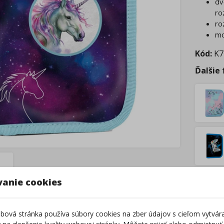
dv
ro
ro
mo
Kód:
K7
Ďalšie
vanie cookies
Tovar
Tento 
Z
ová stránka používa súbory cookies na zber údajov s cieľom vytvár