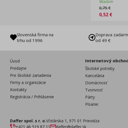
Skladom
0,75
€
0,52
€
Slovenská firma na
Doprava zadarm
trhu od 1996
od 49 €
Internetový obcho
Úvod
Predajne
Školské potreby
Pre školské zariadenia
Kancelária
Firmy a organizácie
Domácnosť
Kontakty
Tvorivosť
Registrácia / Prihlásenie
Párty
Písanie
Daffer spol. s r. o.
Včelárska 1, 971 01 Prievidza
+421 46 519 87 11
daffer@daffer.sk