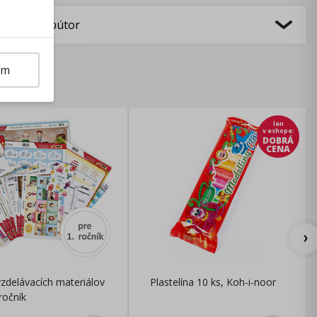
bca/Distribútor
ím
len
v eshope
:
DOBRÁ
CENA
zdelávacích materiálov
Plastelína 10 ks, Koh-i-noor
 ročník