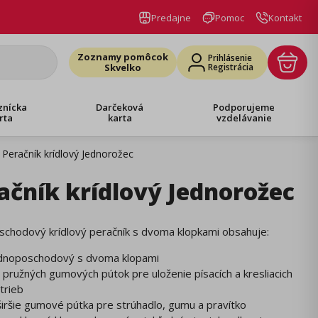
Predajne
Pomoc
Kontakt
Zoznamy pomôcok
Prihlásenie
Skvelko
Registrácia
znícka
Darčeková
Podporujeme
rta
karta
vzdelávanie
Peračník krídlový Jednorožec
ačník krídlový Jednorožec
schodový krídlový peračník s dvoma klopkami obsahuje:
dnoposchodový s dvoma klopami
 pružných gumových pútok pre uloženie písacích a kresliacich
trieb
širšie gumové pútka pre strúhadlo, gumu a pravítko