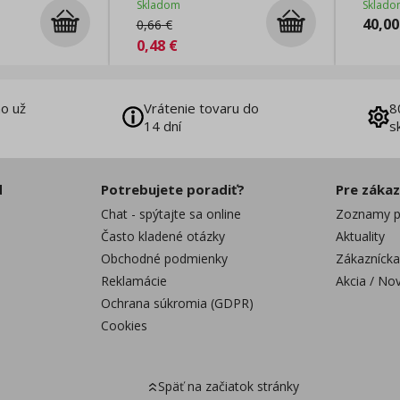
Skladom
Sklado
40,00
0,66
€
0,48
€
o už
Vrátenie tovaru do
8
14 dní
s
d
Potrebujete poradiť?
Pre záka
Chat - spýtajte sa online
Zoznamy p
Často kladené otázky
Aktuality
Obchodné podmienky
Zákaznícka
Reklamácie
Akcia / No
Ochrana súkromia (GDPR)
Cookies
Späť na začiatok stránky