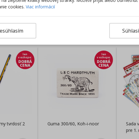
ky na zlepšenie kvality webovej stránky. Môžete prijať alebo odmietnuť
nie cookies.
Viac informácií
Výro
esúhlasím
Súhlas
rodukty
len
len
v eshope
:
v eshope
:
DOBRÁ
DOBRÁ
CENA
CENA
my tvrdosť 2
Guma 300/60, Koh-i-noor
Sada v
pre 1.