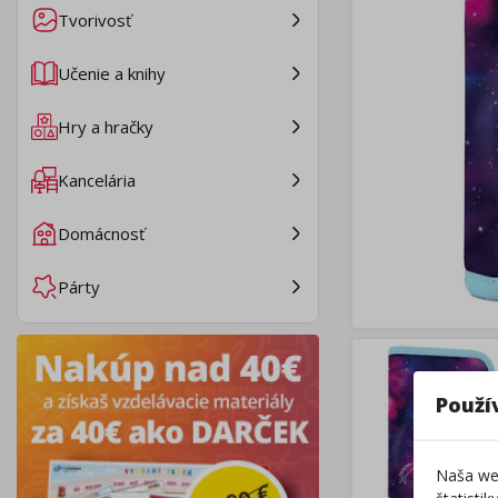
Tvorivosť
Učenie a knihy
Hry a hračky
Kancelária
Domácnosť
Párty
Použí
Naša web