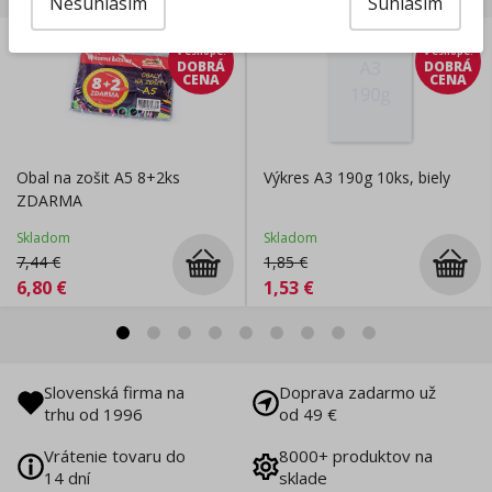
Nesúhlasím
Súhlasím
len
len
v eshope
:
v eshope
:
DOBRÁ
DOBRÁ
CENA
CENA
Obal na zošit A5 8+2ks
Výkres A3 190g 10ks, biely
ZDARMA
Skladom
Skladom
7,44
€
1,85
€
6,80
€
1,53
€
Slovenská firma na
Doprava zadarmo už
trhu od 1996
od 49 €
Vrátenie tovaru do
8000+ produktov na
14 dní
sklade