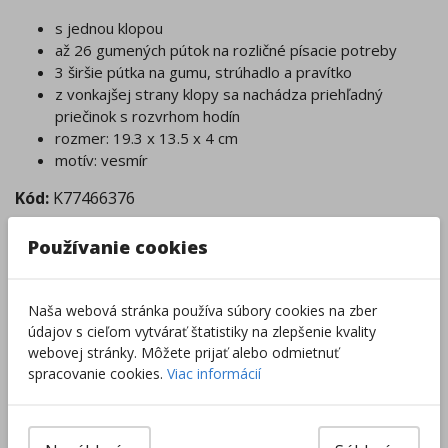
s jednou klopou
až 26 gumených pútok na rozličné písacie potreby
3 širšie pútka na gumu, strúhadlo a pravítko
z vonkajšej strany klopy sa nachádza priehľadný
priečinok s rozvrhom hodín
rozmer: 19.3 x 13.5 x 4 cm
motív: vesmír
Kód:
K77466376
Tovar nie je skladom.
Používanie cookies
Tento produkt momentálne nie je možné objednať.
Zobraziť dostupnosť v predajniach
Naša webová stránka používa súbory cookies na zber
údajov s cieľom vytvárať štatistiky na zlepšenie kvality
Výrobca/Distribútor
webovej stránky. Môžete prijať alebo odmietnuť
spracovanie cookies.
Viac informácií
Súvisiace produkty