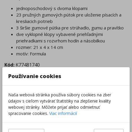
jednoposchodový s dvoma klopami
23 pružných gumových pútok pre uloženie písacích a
kresliacich potrieb
3 širšie gumové pútka pre strúhadlo, gumu a pravítko
dve vyklopné klopy vybavené priehľadnými
priehradkami s rozvrhom hodín a násobilkou
rozmer: 21 x 4 x 14 cm
motív: Formula
Kód:
K77481740
Používanie cookies
Tovar nie je skladom.
Tento produkt momentálne nie je možné objednať.
Zobraziť dostupnosť v predajniach
Naša webová stránka používa súbory cookies na zber
údajov s cieľom vytvárať štatistiky na zlepšenie kvality
webovej stránky. Môžete prijať alebo odmietnuť
Výrobca/Distribútor
spracovanie cookies.
Viac informácií