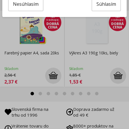
Súvisiace produkty
Nesúhlasím
Súhlasím
len
len
v eshope
:
v eshope
:
DOBRÁ
DOBRÁ
CENA
CENA
Farebný papier A4, sada 20ks
Výkres A3 190g 10ks, biely
Skladom
Skladom
2,56
€
1,85
€
2,37
€
1,53
€
Slovenská firma na
Doprava zadarmo už
trhu od 1996
od 49 €
Vrátenie tovaru do
8000+ produktov na