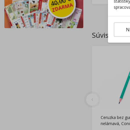
štatisti
spracova
N
Súvisiace p
Ceruzka bez gu
nelámavá, Con