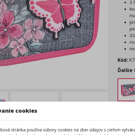
3 
kv
ma
pr
pe
3D
ro
mo
Kód:
K7
Ďalšie
vanie cookies
Tovar
Tento 
Z
ová stránka používa súbory cookies na zber údajov s cieľom vytvár