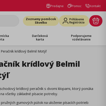
Predajne
Pomoc
Kontakt
Zoznamy pomôcok
Prihlásenie
Skvelko
Registrácia
znícka
Darčeková
Podporujeme
rta
karta
vzdelávanie
Peračník krídlový Belmil Motýľ
ačník krídlový Belmil
ýľ
chodový krídlový peračník s dvomi klopami, ktorý ponúka
 na všetky základné písacie potreby.
 pružných gumových pútok na uloženie písacích potrieb