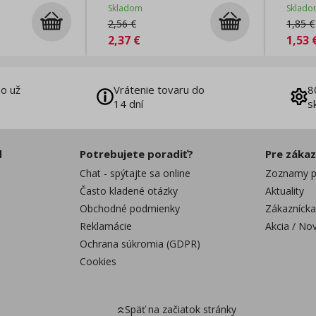
Skladom
Sklado
2,56
€
1,85
€
2,37
€
1,53
o už
Vrátenie tovaru do
8
14 dní
s
d
Potrebujete poradiť?
Pre záka
Chat - spýtajte sa online
Zoznamy p
Často kladené otázky
Aktuality
Obchodné podmienky
Zákaznícka
Reklamácie
Akcia / No
Ochrana súkromia (GDPR)
Cookies
Späť na začiatok stránky