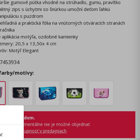
širšie gumové pútka vhodné na strúhadlo, gumu, pravítko
alitný zips s úchytmi so šnúrkou umožní deťom ľahkú
nipuláciu s puzdrom
iehľadná a praktická fólia na vnútorných otváracích stranách
račníka
 aplikácia motýľa, ozdobné kamienky
zmery: 20,5 x 13,50x 4 cm
tív: Motýľ Elegant
7453934
 farby/motívy:
 nie je skladom.
produkt momentálne nie je možné objednať.
obraziť dostupnosť v predajniach
ať