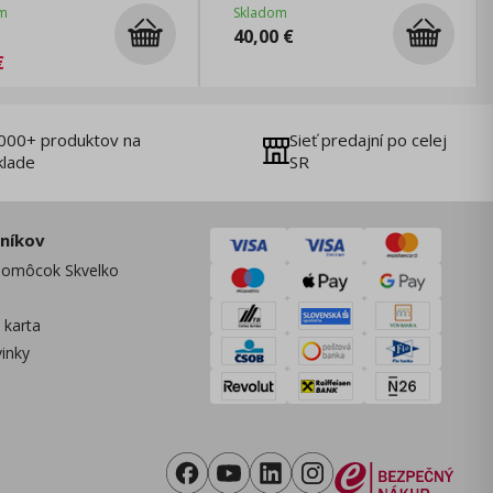
m
Skladom
40,00
€
€
000+ produktov na
Sieť predajní po celej
klade
SR
zníkov
omôcok Skvelko
 karta
vinky