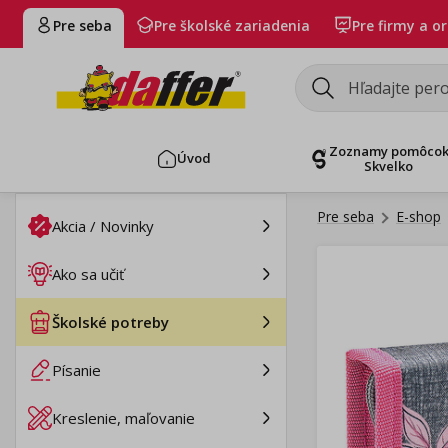
Pre seba
Pre školské zariadenia
Pre firmy a o
Zoznamy pomôco
Úvod
Skvelko
Pre seba
E-shop
Akcia / Novinky
Ako sa učiť
Školské potreby
Písanie
Kreslenie, maľovanie