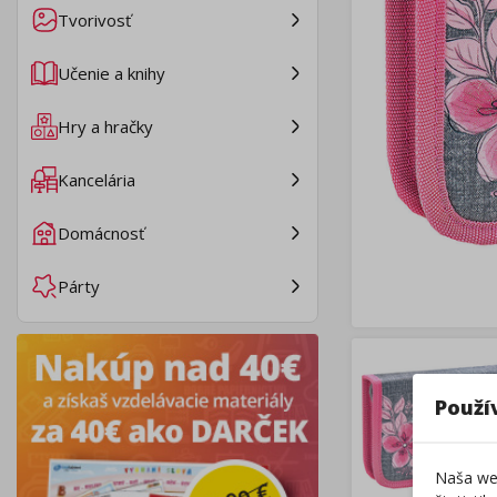
Tvorivosť
Učenie a knihy
Hry a hračky
Kancelária
Domácnosť
Párty
Použí
Naša web