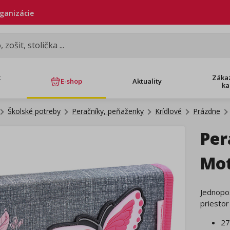
rganizácie
k
Záka
E-shop
Aktuality
ka
Školské potreby
Peračníky, peňaženky
Krídlové
Prázdne
Per
Mot
Jednopos
priestor
27