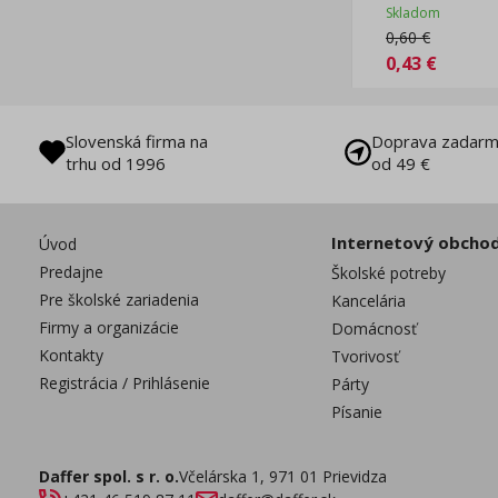
Skladom
0,60
€
0,43
€
Slovenská firma na
Doprava zadarm
trhu od 1996
od 49 €
Internetový obcho
Úvod
Predajne
Školské potreby
Pre školské zariadenia
Kancelária
Firmy a organizácie
Domácnosť
Kontakty
Tvorivosť
Registrácia / Prihlásenie
Párty
Písanie
Daffer spol. s r. o.
Včelárska 1, 971 01 Prievidza