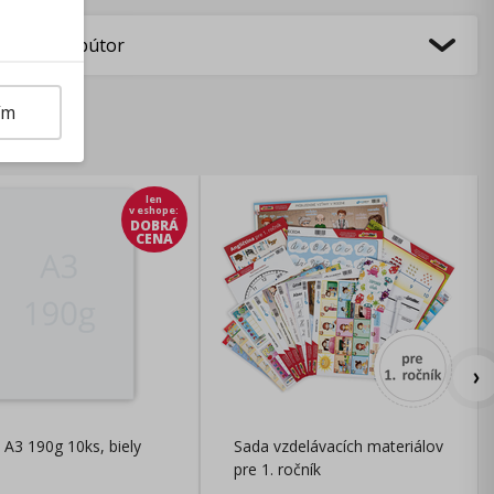
bca/Distribútor
ím
len
v eshope
:
DOBRÁ
CENA
 A3 190g 10ks, biely
Sada vzdelávacích materiálov
pre 1. ročník