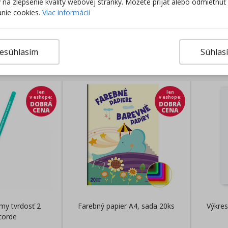
ky na zlepšenie kvality webovej stránky. Môžete prijať alebo odmietnuť
nie cookies.
Viac informácií
Výro
esúhlasím
Súhlas
rodukty
len
len
v eshope
:
v eshope
:
DOBRÁ
DOBRÁ
CENA
CENA
my tvrdosť 2
Farebný papier A4, sada 20ks
Výkres
corde