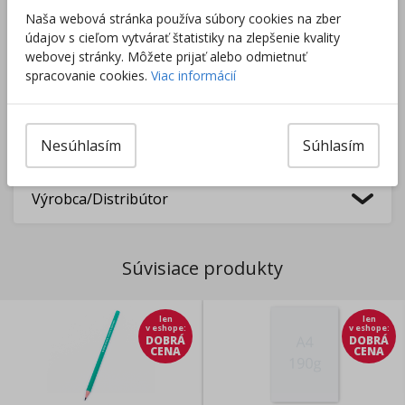
Naša webová stránka používa súbory cookies na zber
údajov s cieľom vytvárať štatistiky na zlepšenie kvality
webovej stránky. Môžete prijať alebo odmietnuť
spracovanie cookies.
Viac informácií
Tovar nie je skladom.
Tento produkt momentálne nie je možné objednať.
Zobraziť dostupnosť v predajniach
Nesúhlasím
Súhlasím
Výrobca/Distribútor
Súvisiace produkty
len
len
v eshope
:
v eshope
:
DOBRÁ
DOBRÁ
CENA
CENA