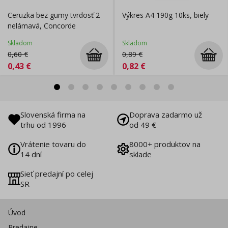
Ceruzka bez gumy tvrdosť 2
Výkres A4 190g 10ks, biely
nelámavá, Concorde
Skladom
Skladom
0,60
€
0,89
€
0,43
€
0,82
€
Slovenská firma na
Doprava zadarmo už
trhu od 1996
od 49 €
Vrátenie tovaru do
8000+ produktov na
14 dní
sklade
Sieť predajní po celej
SR
Úvod
Predajne