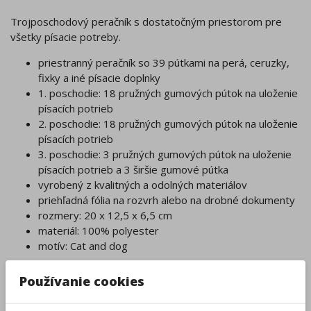
Trojposchodový peračník s dostatočným priestorom pre
všetky písacie potreby.
priestranný peračník so 39 pútkami na perá, ceruzky,
fixky a iné písacie doplnky
1. poschodie: 18 pružných gumových pútok na uloženie
písacích potrieb
2. poschodie: 18 pružných gumových pútok na uloženie
písacích potrieb
3. poschodie: 3 pružných gumových pútok na uloženie
písacích potrieb a 3 širšie gumové pútka
vyrobený z kvalitných a odolných materiálov
priehľadná fólia na rozvrh alebo na drobné dokumenty
rozmery: 20 x 12,5 x 6,5 cm
materiál: 100% polyester
motív: Cat and dog
Kód:
K77481747
Používanie cookies
Ďalšie farby/motívy: