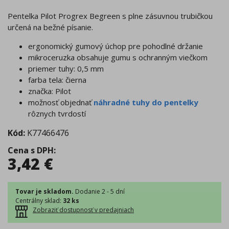
Pentelka Pilot Progrex Begreen s plne zásuvnou trubičkou
určená na bežné písanie.
ergonomický gumový úchop pre pohodlné držanie
mikroceruzka obsahuje gumu s ochranným viečkom
priemer tuhy: 0,5 mm
farba tela: čierna
značka: Pilot
možnosť objednať
náhradné tuhy do pentelky
rôznych tvrdostí
Kód:
K77466476
Cena s DPH
:
3,42
€
Tovar je skladom.
Dodanie 2 - 5 dní
Centrálny sklad
:
32 ks
Zobraziť dostupnosť v predajniach