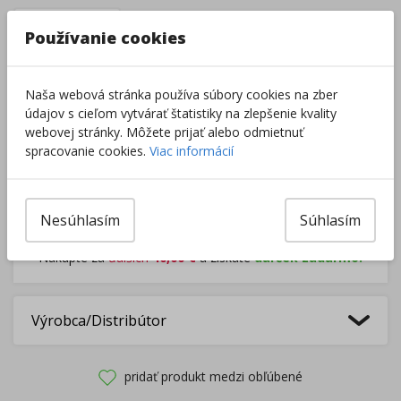
–
+
Používanie cookies
Do košíka
Naša webová stránka používa súbory cookies na zber
údajov s cieľom vytvárať štatistiky na zlepšenie kvality
webovej stránky. Môžete prijať alebo odmietnuť
Pri nákupe za
ďalších
49.00
€
spracovanie cookies.
Viac informácií
získate
dopravu zadarmo.
Nesúhlasím
Súhlasím
Rozdávame
darčeky
na podporu vzdelávania.
Nakúpte za
ďalších
40,00
€
a získate
darček zadarmo.
Výrobca/Distribútor
pridať produkt medzi obľúbené