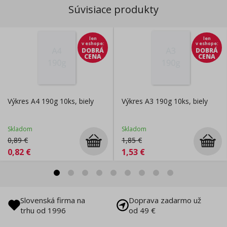
Súvisiace produkty
len
len
v eshope
:
v eshope
:
DOBRÁ
DOBRÁ
CENA
CENA
Výkres A4 190g 10ks, biely
Výkres A3 190g 10ks, biely
Skladom
Skladom
0,89
€
1,85
€
0,82
€
1,53
€
Slovenská firma na
Doprava zadarmo už
trhu od 1996
od 49 €