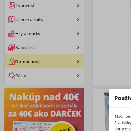
Tvorivosť
Učenie a knihy
Hry a hračky
Kancelária
Domácnosť
Párty
Použí
Naša web
štatisti
spracova