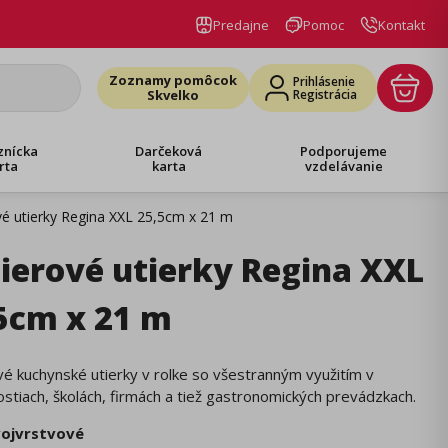
Predajne
Pomoc
Kontakt
Zoznamy pomôcok
Prihlásenie
Skvelko
Registrácia
znícka
Darčeková
Podporujeme
rta
karta
vzdelávanie
é utierky Regina XXL 25,5cm x 21 m
ierové utierky Regina XXL
5cm x 21 m
é kuchynské utierky v rolke so všestranným využitím v
tiach, školách, firmách a tiež gastronomických prevádzkach.
ojvrstvové