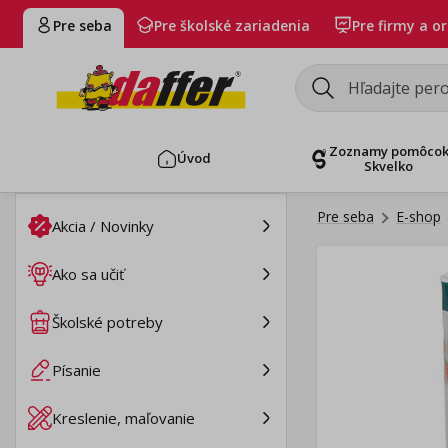
Pre seba
Pre školské zariadenia
Pre firmy a o
Zoznamy pomôco
Úvod
Skvelko
Pre seba
E-shop
Akcia / Novinky
Ako sa učiť
Školské potreby
Písanie
Kreslenie, maľovanie