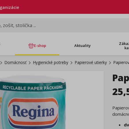
rganizácie
k
Záka
E-shop
Aktuality
ka
Domácnosť
Hygienické potreby
Papierové utierky
Papierov
Pap
25,
Papierov
domácnos
dv