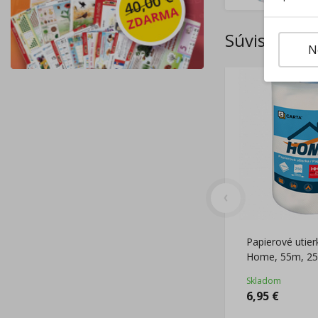
Súvisiace p
N
Papierové utie
Home, 55m, 25
Skladom
6,95
€