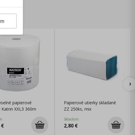
ím
selné papierové
Papierové utierky skladané
y Katrin XXL3 360m
ZZ 250ks, mix
m
Skladom
€
2,80
€