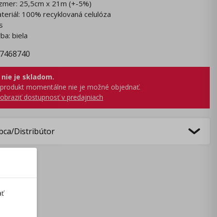
zmer: 25,5cm x 21m (+-5%)
teriál: 100% recyklovaná celulóza
s
rba: biela
7468740
 nie je skladom.
produkt momentálne nie je možné objednať.
obraziť dostupnosť v predajniach
bca/Distribútor
ať