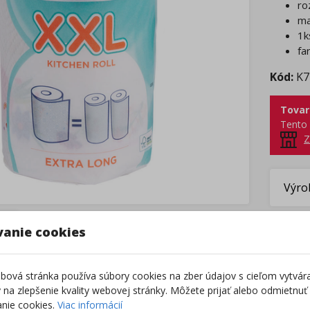
ro
ma
1k
fa
Kód:
K7
Tovar
Tento 
Z
Výro
vanie cookies
ová stránka používa súbory cookies na zber údajov s cieľom vytvár
ky na zlepšenie kvality webovej stránky. Môžete prijať alebo odmietnuť
nie cookies.
Viac informácií